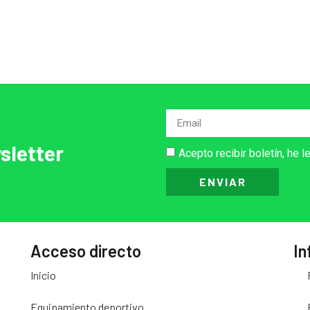
sletter
Acepto recibir boletín, he l
ENVIAR
Acceso directo
In
Inicio
Equipamiento deportivo