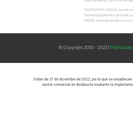
“PAYRESPORT 2006 SL ha sido bene
Marketing Digital Internacional c
DIGITAL de la Cámara de Comercio
© Copyright 2020 – 2023 |
Política de
Orden de 27 de diciembre de 2022, por la que se establecen
sector comercial en Andalucía mediante la implementac