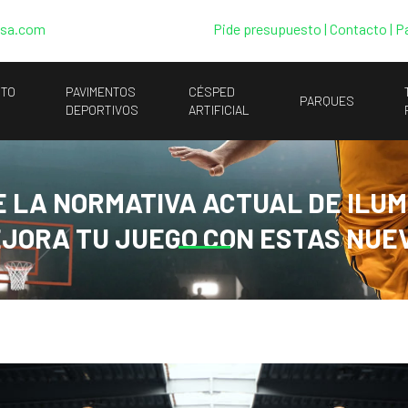
esa.com
Pide presupuesto
|
Contacto |
P
NTO
PAVIMENTOS
CÉSPED
PARQUES
DEPORTIVOS
ARTIFICIAL
 LA NORMATIVA ACTUAL DE ILUMI
EJORA TU JUEGO CON ESTAS NUE