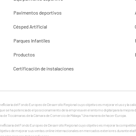
Pavimentos deportivos
Césped Artificial
Parques Infantiles
Productos
Certificación de instalaciones
eneﬁciaria del Fondo Europeo de Desarrollo Regional cuyo objetivo es mejorar el uso y la cali
que se ha potenciado el posicionamiento de la empresa en el entorno digital para la mejora d
ma de Ticcámaras de la Cámara de Comercio de Málaga.” Una manera de hacer Europa.
ﬁciaria del Fondo Europeo de Desarrollo Regional cuyo objetivo es mejorar la competitivid
jetivo de mejorar sus ventas online internacionales en mercados exteriores durante el añ
aga. Una manera de hacer Europa.