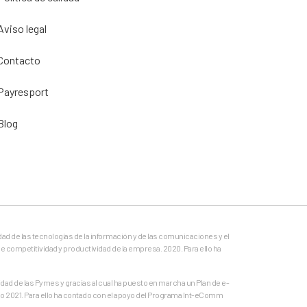
Aviso legal
Contacto
Payresport
Blog
dad de las tecnologías de la información y de las comunicaciones y el
e competitividad y productividad de la empresa. 2020. Para ello ha
ad de las Pymes y gracias al cual ha puesto en marcha un Plan de e-
o 2021. Para ello ha contado con el apoyo del Programa Int-eComm