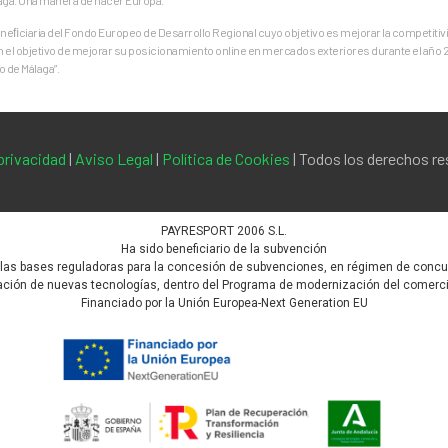
ﬁciaria del Fondo Europeo de Desarrollo Regional cuyo objetivo es mejorar la competitivid
on el objetivo de mejorar su posicionamiento online en mercados exteriores durante el año
 de Málaga”.
 privacidad
|
Aviso Legal
|
Política de Cookies
| Todos los derechos r
PAYRESPORT 2006 S.L.
Ha sido beneficiario de la subvención
 las bases reguladoras para la concesión de subvenciones, en régimen de concurr
ión de nuevas tecnologías, dentro del Programa de modernización del comercio, 
Financiado por la Unión Europea-Next Generation EU