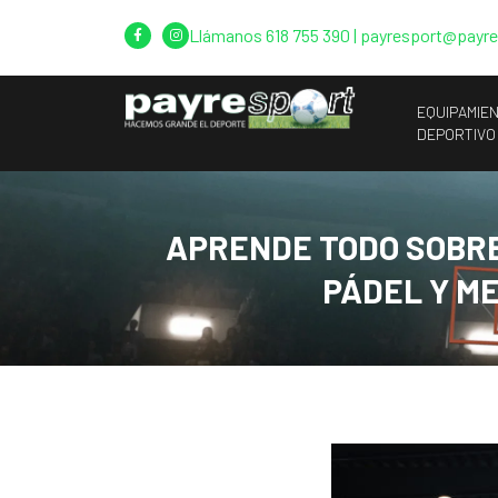
Llámanos
618 755 390
|
payresport@payr
EQUIPAMIE
DEPORTIVO
APRENDE TODO SOBRE
PÁDEL Y M