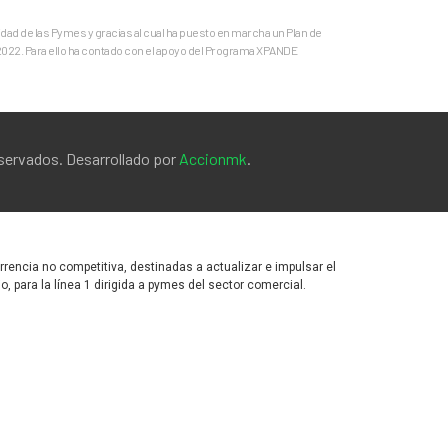
ad de las Pymes y gracias al cual ha puesto en marcha un Plan de
 2022. Para ello ha contado con el apoyo del Programa XPANDE
eservados. Desarrollado por
Accionmk
.
encia no competitiva, destinadas a actualizar e impulsar el
para la línea 1 dirigida a pymes del sector comercial.