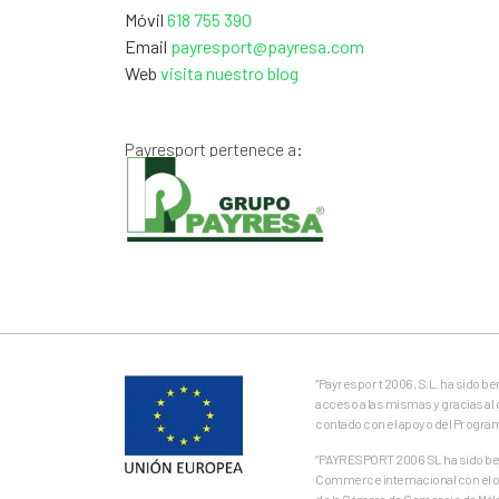
Móvil
618 755 390
Email
payresport@payresa.com
Web
visita nuestro blog
Payresport pertenece a:
“Payrespor t 2006, S.L. ha sido b
acceso a las mismas y gracias al 
contado con el apoyo del Progra
“PAYRESPORT 2006 SL ha sido bene
Commerce internacional con el ob
de la Cámara de Comercio de Mál