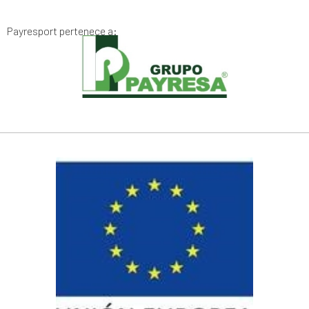
Payresport pertenece a: