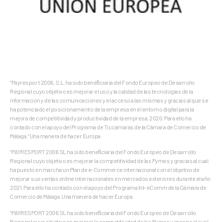
“Payrespor t 2006, S.L. ha sido beneﬁciaria del Fondo Europeo de Desarrollo
Regional cuyo objetivo es mejorar el uso y la calidad de las tecnologías de la
información y de las comunicaciones y el acceso a las mismas y gracias al que se
ha potenciado el posicionamiento de la empresa en el entorno digital para la
mejora de competitividad y productividad de la empresa. 2020. Para ello ha
contado con el apoyo del Programa de Ticcámaras de la Cámara de Comercio de
Málaga.” Una manera de hacer Europa.
“PAYRESPORT 2006 SL ha sido beneﬁciaria del Fondo Europeo de Desarrollo
Regional cuyo objetivo es mejorar la competitividad de las Pymes y gracias al cual
ha puesto en marcha un Plan de e-Commerce internacional con el objetivo de
mejorar sus ventas online internacionales en mercados exteriores durante el año
2021. Para ello ha contado con el apoyo del Programa Int-eComm de la Cámara de
Comercio de Málaga. Una manera de hacer Europa.
“PAYRESPORT 2006 SL ha sido beneﬁciaria del Fondo Europeo de Desarrollo
Regional cuyo objetivo es mejorar la competitividad de las Pymes y gracias al cual