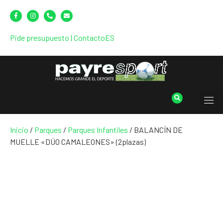
Pide presupuesto
|
Contacto
ES
Inicio
/
Parques
/
Parques Infantiles
/ BALANCÍN DE
MUELLE «DÚO CAMALEONES» (2plazas)