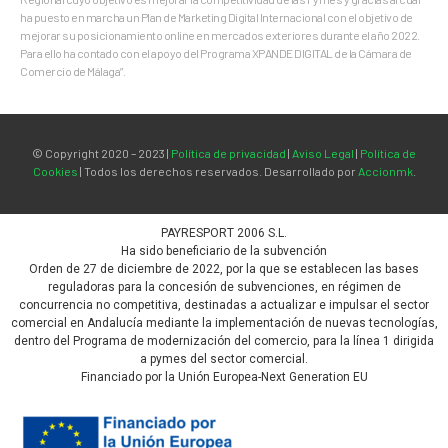
ha puesto en marcha un Plan de Marketing Digital Internacional con el objetivo de
mejorar su posicionamiento online en mercados exteriores durante el año 2022.
Para ello ha contado con el apoyo del Programa XPANDE DIGITAL de la Cámara de
Comercio de Málaga”.
© Copyright 2020 – 2023 |
Política de privacidad
|
Aviso Legal
|
Política de
Cookies
| Todos los derechos reservados. Desarrollado por
Accionmk
.
PAYRESPORT 2006 S.L.
Ha sido beneficiario de la subvención
Orden de 27 de diciembre de 2022, por la que se establecen las bases
reguladoras para la concesión de subvenciones, en régimen de
concurrencia no competitiva, destinadas a actualizar e impulsar el sector
comercial en Andalucía mediante la implementación de nuevas tecnologías,
dentro del Programa de modernización del comercio, para la línea 1 dirigida
a pymes del sector comercial.
Financiado por la Unión Europea-Next Generation EU