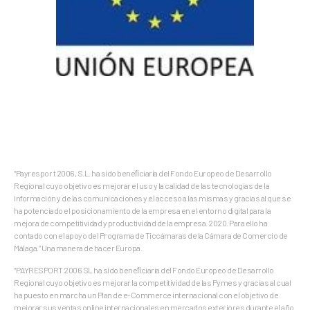
“Payrespor t 2006, S.L. ha sido beneﬁciaria del Fondo Europeo de Desarrollo
Regional cuyo objetivo es mejorar el uso y la calidad de las tecnologías de la
información y de las comunicaciones y el acceso a las mismas y gracias al que se
ha potenciado el posicionamiento de la empresa en el entorno digital para la
mejora de competitividad y productividad de la empresa. 2020. Para ello ha
contado con el apoyo del Programa de Ticcámaras de la Cámara de Comercio de
Málaga.” Una manera de hacer Europa.
“PAYRESPORT 2006 SL ha sido beneﬁciaria del Fondo Europeo de Desarrollo
Regional cuyo objetivo es mejorar la competitividad de las Pymes y gracias al cual
ha puesto en marcha un Plan de e-Commerce internacional con el objetivo de
mejorar sus ventas online internacionales en mercados exteriores durante el año