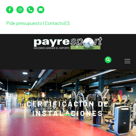
Pide presupuesto
|
Contacto
ES
CERTIFICACIÓN DE
INSTALACIONES