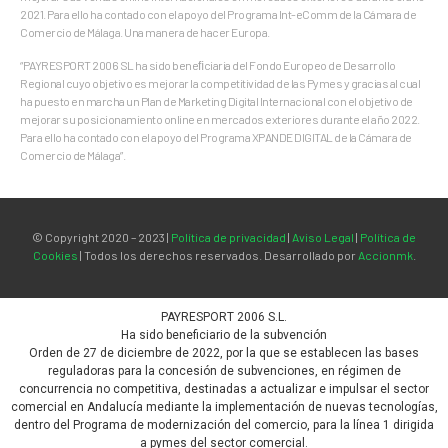
2021. Para ello ha contado con el apoyo del Programa Int-eComm de la Cámara de
Comercio de Málaga. Una manera de hacer Europa.
“PAYRESPORT 2006 SL ha sido beneﬁciaria del Fondo Europeo de Desarrollo
Regional cuyo objetivo es mejorar la competitividad de las Pymes y gracias al cual
ha puesto en marcha un Plan de Marketing Digital Internacional con el objetivo de
mejorar su posicionamiento online en mercados exteriores durante el año 2022.
Para ello ha contado con el apoyo del Programa XPANDE DIGITAL de la Cámara de
Comercio de Málaga”.
© Copyright 2020 – 2023 |
Política de privacidad
|
Aviso Legal
|
Política de
Cookies
| Todos los derechos reservados. Desarrollado por
Accionmk
.
PAYRESPORT 2006 S.L.
Ha sido beneficiario de la subvención
Orden de 27 de diciembre de 2022, por la que se establecen las bases
reguladoras para la concesión de subvenciones, en régimen de
concurrencia no competitiva, destinadas a actualizar e impulsar el sector
comercial en Andalucía mediante la implementación de nuevas tecnologías,
dentro del Programa de modernización del comercio, para la línea 1 dirigida
a pymes del sector comercial.