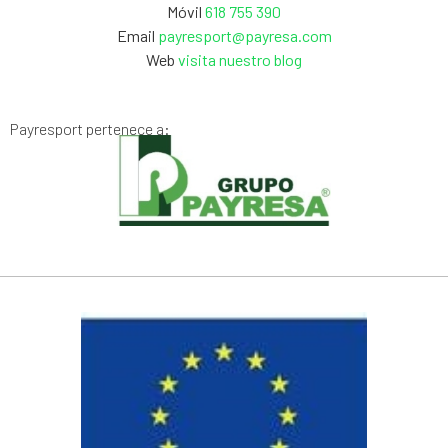
Móvil
618 755 390
Email
payresport@payresa.com
Web
visita nuestro blog
Payresport pertenece a: