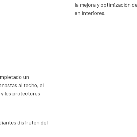
la mejora y optimización d
en interiores.
o
completado un
nastas al techo, el
 y los protectores
diantes disfruten del