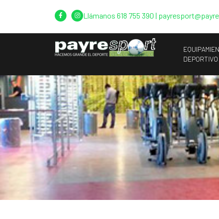
Llámanos
618 755 390
|
payresport@payr
EQUIPAMIE
DEPORTIVO