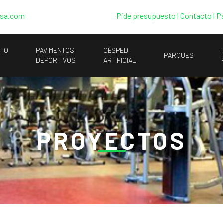
esa.com
Pide presupuesto
|
Contacto |
P
NTO
PAVIMENTOS
CÉSPED
PARQUES
DEPORTIVOS
ARTIFICIAL
PROYECTOS