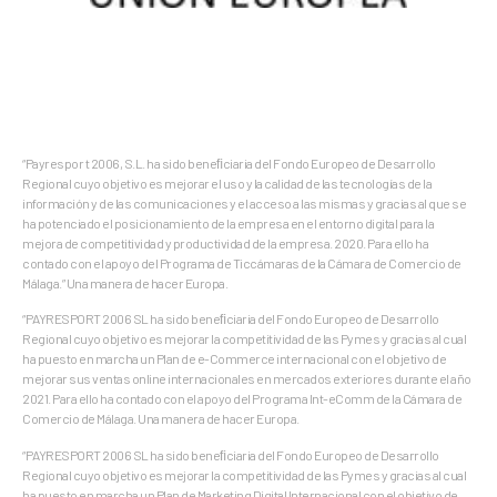
“Payrespor t 2006, S.L. ha sido beneﬁciaria del Fondo Europeo de Desarrollo
Regional cuyo objetivo es mejorar el uso y la calidad de las tecnologías de la
información y de las comunicaciones y el acceso a las mismas y gracias al que se
ha potenciado el posicionamiento de la empresa en el entorno digital para la
mejora de competitividad y productividad de la empresa. 2020. Para ello ha
contado con el apoyo del Programa de Ticcámaras de la Cámara de Comercio de
Málaga.” Una manera de hacer Europa.
“PAYRESPORT 2006 SL ha sido beneﬁciaria del Fondo Europeo de Desarrollo
Regional cuyo objetivo es mejorar la competitividad de las Pymes y gracias al cual
ha puesto en marcha un Plan de e-Commerce internacional con el objetivo de
mejorar sus ventas online internacionales en mercados exteriores durante el año
2021. Para ello ha contado con el apoyo del Programa Int-eComm de la Cámara de
Comercio de Málaga. Una manera de hacer Europa.
“PAYRESPORT 2006 SL ha sido beneﬁciaria del Fondo Europeo de Desarrollo
Regional cuyo objetivo es mejorar la competitividad de las Pymes y gracias al cual
ha puesto en marcha un Plan de Marketing Digital Internacional con el objetivo de