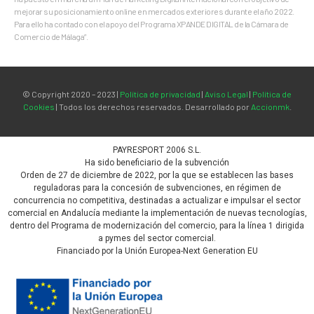
mejorar su posicionamiento online en mercados exteriores durante el año 2022.
Para ello ha contado con el apoyo del Programa XPANDE DIGITAL de la Cámara de
Comercio de Málaga”.
© Copyright 2020 – 2023 |
Política de privacidad
|
Aviso Legal
|
Política de
Cookies
| Todos los derechos reservados. Desarrollado por
Accionmk
.
PAYRESPORT 2006 S.L.
Ha sido beneficiario de la subvención
Orden de 27 de diciembre de 2022, por la que se establecen las bases
reguladoras para la concesión de subvenciones, en régimen de
concurrencia no competitiva, destinadas a actualizar e impulsar el sector
comercial en Andalucía mediante la implementación de nuevas tecnologías,
dentro del Programa de modernización del comercio, para la línea 1 dirigida
a pymes del sector comercial.
Financiado por la Unión Europea-Next Generation EU