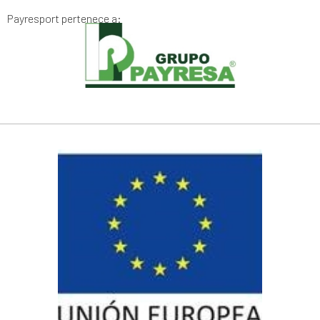
Payresport pertenece a: