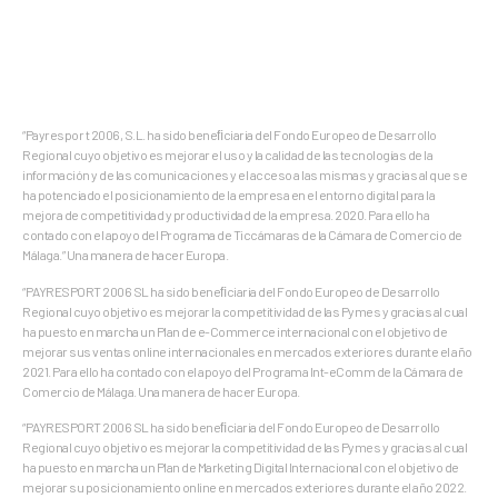
“Payrespor t 2006, S.L. ha sido beneﬁciaria del Fondo Europeo de Desarrollo
Regional cuyo objetivo es mejorar el uso y la calidad de las tecnologías de la
información y de las comunicaciones y el acceso a las mismas y gracias al que se
ha potenciado el posicionamiento de la empresa en el entorno digital para la
mejora de competitividad y productividad de la empresa. 2020. Para ello ha
contado con el apoyo del Programa de Ticcámaras de la Cámara de Comercio de
Málaga.” Una manera de hacer Europa.
“PAYRESPORT 2006 SL ha sido beneﬁciaria del Fondo Europeo de Desarrollo
Regional cuyo objetivo es mejorar la competitividad de las Pymes y gracias al cual
ha puesto en marcha un Plan de e-Commerce internacional con el objetivo de
mejorar sus ventas online internacionales en mercados exteriores durante el año
2021. Para ello ha contado con el apoyo del Programa Int-eComm de la Cámara de
Comercio de Málaga. Una manera de hacer Europa.
“PAYRESPORT 2006 SL ha sido beneﬁciaria del Fondo Europeo de Desarrollo
Regional cuyo objetivo es mejorar la competitividad de las Pymes y gracias al cual
ha puesto en marcha un Plan de Marketing Digital Internacional con el objetivo de
mejorar su posicionamiento online en mercados exteriores durante el año 2022.