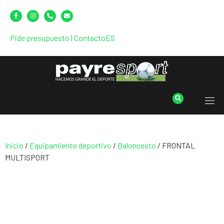
Pide presupuesto
|
Contacto
ES
Inicio
/
Equipamiento deportivo
/
Baloncesto
/ FRONTAL
MULTISPORT