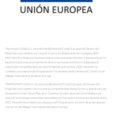
“Payrespor t 2006, S.L. ha sido beneﬁciaria del Fondo Europeo de Desarrollo
Regional cuyo objetivo es mejorar el uso y la calidad de las tecnologías de la
información y de las comunicaciones y el acceso a las mismas y gracias al que se
ha potenciado el posicionamiento de la empresa en el entorno digital para la
mejora de competitividad y productividad de la empresa. 2020. Para ello ha
contado con el apoyo del Programa de Ticcámaras de la Cámara de Comercio de
Málaga.” Una manera de hacer Europa.
“PAYRESPORT 2006 SL ha sido beneﬁciaria del Fondo Europeo de Desarrollo
Regional cuyo objetivo es mejorar la competitividad de las Pymes y gracias al cual
ha puesto en marcha un Plan de e-Commerce internacional con el objetivo de
mejorar sus ventas online internacionales en mercados exteriores durante el año
2021. Para ello ha contado con el apoyo del Programa Int-eComm de la Cámara de
Comercio de Málaga. Una manera de hacer Europa.