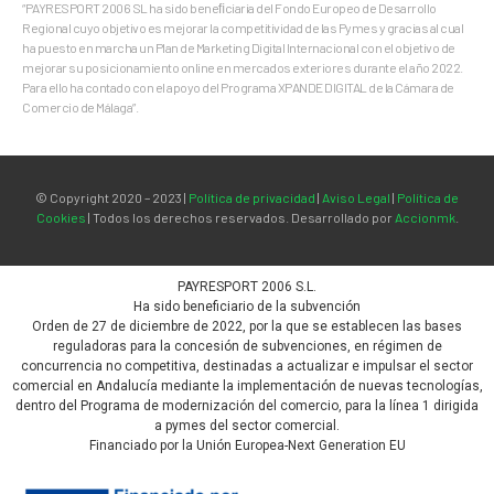
“PAYRESPORT 2006 SL ha sido beneﬁciaria del Fondo Europeo de Desarrollo
Regional cuyo objetivo es mejorar la competitividad de las Pymes y gracias al cual
ha puesto en marcha un Plan de Marketing Digital Internacional con el objetivo de
mejorar su posicionamiento online en mercados exteriores durante el año 2022.
Para ello ha contado con el apoyo del Programa XPANDE DIGITAL de la Cámara de
Comercio de Málaga”.
© Copyright 2020 – 2023 |
Política de privacidad
|
Aviso Legal
|
Política de
Cookies
| Todos los derechos reservados. Desarrollado por
Accionmk
.
PAYRESPORT 2006 S.L.
Ha sido beneficiario de la subvención
Orden de 27 de diciembre de 2022, por la que se establecen las bases
reguladoras para la concesión de subvenciones, en régimen de
concurrencia no competitiva, destinadas a actualizar e impulsar el sector
comercial en Andalucía mediante la implementación de nuevas tecnologías,
dentro del Programa de modernización del comercio, para la línea 1 dirigida
a pymes del sector comercial.
Financiado por la Unión Europea-Next Generation EU