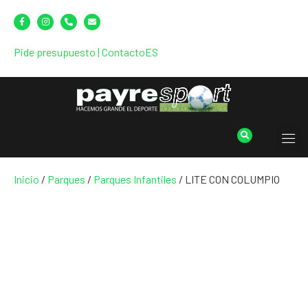
Pide presupuesto
|
Contacto
ES
Inicio
/
Parques
/
Parques Infantiles
/ LITE CON COLUMPIO