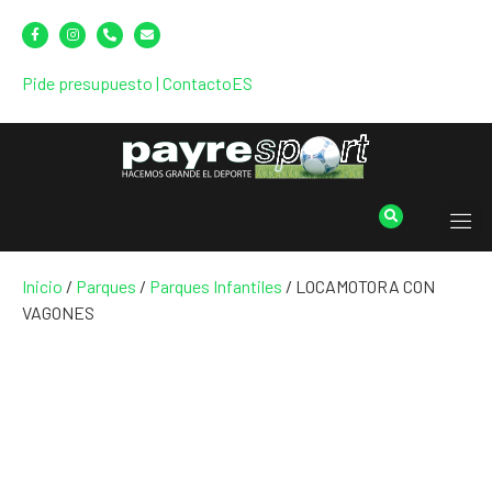
Pide presupuesto
|
Contacto
ES
Inicio
/
Parques
/
Parques Infantiles
/ LOCAMOTORA CON
VAGONES