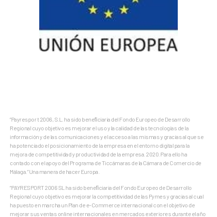
“Payrespor t 2006, S.L. ha sido beneﬁciaria del Fondo Europeo de Desarrollo
Regional cuyo objetivo es mejorar el uso y la calidad de las tecnologías de la
información y de las comunicaciones y el acceso a las mismas y gracias al que se
ha potenciado el posicionamiento de la empresa en el entorno digital para la
mejora de competitividad y productividad de la empresa. 2020. Para ello ha
contado con el apoyo del Programa de Ticcámaras de la Cámara de Comercio de
Málaga.” Una manera de hacer Europa.
“PAYRESPORT 2006 SL ha sido beneﬁciaria del Fondo Europeo de Desarrollo
Regional cuyo objetivo es mejorar la competitividad de las Pymes y gracias al cual
ha puesto en marcha un Plan de e-Commerce internacional con el objetivo de
mejorar sus ventas online internacionales en mercados exteriores durante el año