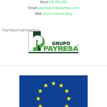
Móvil
618 755 390
Email
payresport@payresa.com
Web
visita nuestro blog
Payresport pertenece a: