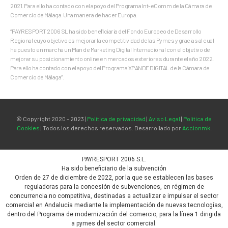
2021. Para ello ha contado con el apoyo del Programa Int-eComm de la Cámara de
Comercio de Málaga. Una manera de hacer Europa.
“PAYRESPORT 2006 SL ha sido beneﬁciaria del Fondo Europeo de Desarrollo
Regional cuyo objetivo es mejorar la competitividad de las Pymes y gracias al cual
ha puesto en marcha un Plan de Marketing Digital Internacional con el objetivo de
mejorar su posicionamiento online en mercados exteriores durante el año 2022.
Para ello ha contado con el apoyo del Programa XPANDE DIGITAL de la Cámara de
Comercio de Málaga”.
© Copyright 2020 – 2023 |
Política de privacidad
|
Aviso Legal
|
Política de
Cookies
| Todos los derechos reservados. Desarrollado por
Accionmk
.
PAYRESPORT 2006 S.L.
Ha sido beneficiario de la subvención
Orden de 27 de diciembre de 2022, por la que se establecen las bases
reguladoras para la concesión de subvenciones, en régimen de
concurrencia no competitiva, destinadas a actualizar e impulsar el sector
comercial en Andalucía mediante la implementación de nuevas tecnologías,
dentro del Programa de modernización del comercio, para la línea 1 dirigida
a pymes del sector comercial.