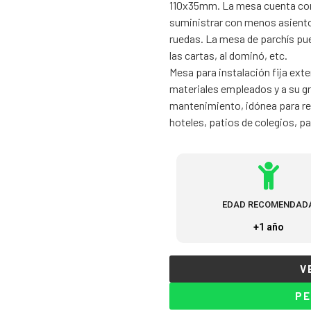
110x35mm. La mesa cuenta con
suministrar con menos asientos
ruedas. La mesa de parchís pued
las cartas, al dominó, etc.
Mesa para instalación fija exte
materiales empleados y a su gra
mantenimiento, idónea para re
hoteles, patios de colegios, p
EDAD RECOMENDAD
+1 año
V
PE