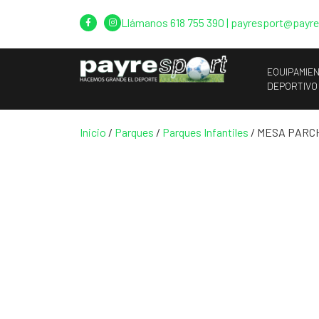
Llámanos
618 755 390
|
payresport@payr
EQUIPAMIE
DEPORTIVO
Inicio
/
Parques
/
Parques Infantiles
/ MESA PARC