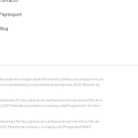
Payresport
Blog
dad de las tecnologías de la información y de las comunicaciones y el
e competitividad y productividad de la empresa. 2020. Para ello ha
ad de las Pymes y gracias al cual ha puesto en marcha un Plan de e-
o 2021. Para ello ha contado con el apoyo del Programa Int-eComm
ad de las Pymes y gracias al cual ha puesto en marcha un Plan de
 2022. Para ello ha contado con el apoyo del Programa XPANDE