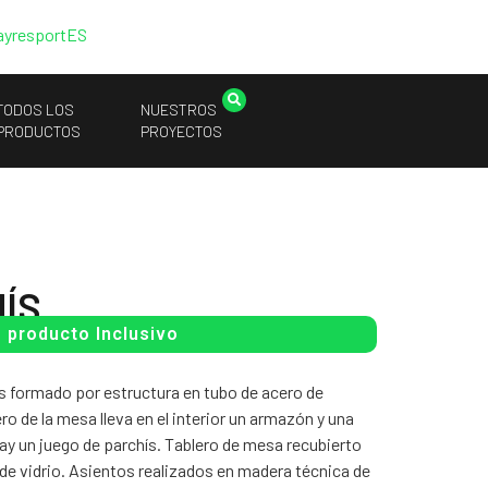
ayresport
ES
TODOS LOS
NUESTROS
PRODUCTOS
PROYECTOS
ÍS
producto Inclusivo
 formado por estructura en tubo de acero de
de la mesa lleva en el interior un armazón y una
hay un juego de parchís. Tablero de mesa recubierto
 de vidrio. Asientos realizados en madera técnica de