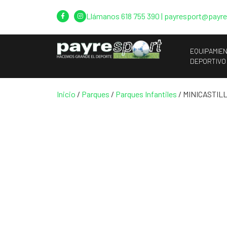
Llámanos
618 755 390
|
payresport@payr
EQUIPAMIE
DEPORTIVO
Inicio
/
Parques
/
Parques Infantiles
/ MINICASTIL