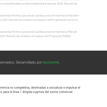
e competitividad y productividad de la empresa. 2020. Para ello ha
ad de las Pymes y gracias al cual ha puesto en marcha un Plan de e-
o 2021. Para ello ha contado con el apoyo del Programa Int-eComm
ad de las Pymes y gracias al cual ha puesto en marcha un Plan de
 2022. Para ello ha contado con el apoyo del Programa XPANDE
eservados. Desarrollado por
Accionmk
.
encia no competitiva, destinadas a actualizar e impulsar el
para la línea 1 dirigida a pymes del sector comercial.