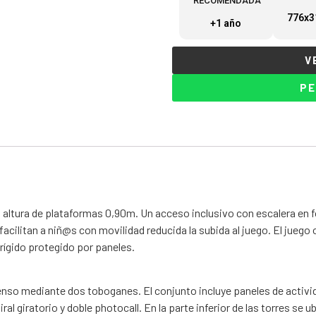
RECOMENDADA
776x3
+1 año
V
PE
 altura de plataformas 0,90m. Un acceso inclusivo con escalera en
acilitan a niñ@s con movilidad reducida la subida al juego. El juego 
rígido protegido por paneles.
nso mediante dos toboganes. El conjunto incluye paneles de actividad
ral giratorio y doble photocall. En la parte inferior de las torres se