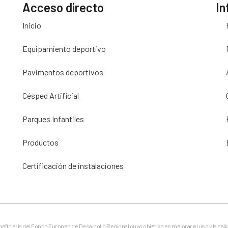
Acceso directo
In
Inicio
Equipamiento deportivo
Pavimentos deportivos
Césped Artificial
Parques Infantiles
Productos
Certificación de instalaciones
eneﬁciaria del Fondo Europeo de Desarrollo Regional cuyo objetivo es mejorar el uso y la cali