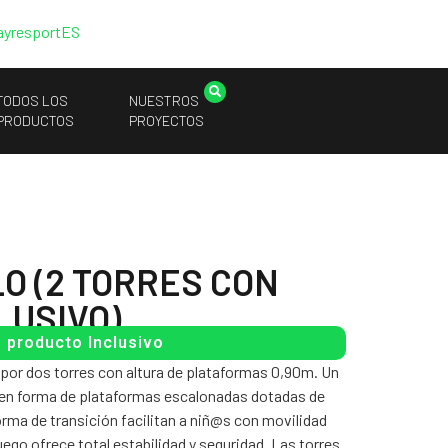
ayresport
ES
TODOS LOS
NUESTROS
PRODUCTOS
PROYECTOS
LO (2 TORRES CON
LUSIVO)
producto Inclusivo
por dos torres con altura de plataformas 0,90m. Un
 en forma de plataformas escalonadas dotadas de
orma de transición facilitan a niñ@s con movilidad
juego ofrece total estabilidad y seguridad. Las torres