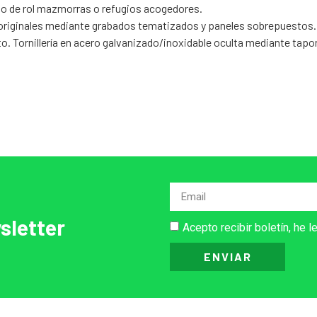
go de rol mazmorras o refugios acogedores.
originales mediante grabados tematizados y paneles sobrepuestos. F
to. Tornillería en acero galvanizado/inoxidable oculta mediante tapo
sletter
Acepto recibir boletín, he l
ENVIAR