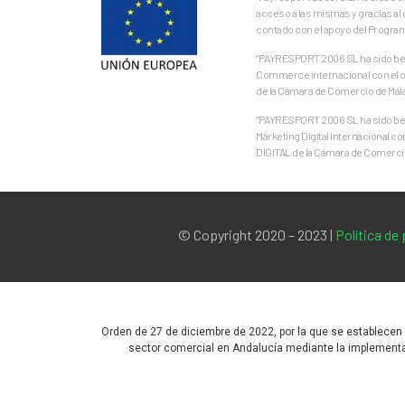
acceso a las mismas y gracias al 
contado con el apoyo del Progra
“PAYRESPORT 2006 SL ha sido bene
Commerce internacional con el ob
de la Cámara de Comercio de Mál
“PAYRESPORT 2006 SL ha sido bene
Marketing Digital Internacional c
DIGITAL de la Cámara de Comercio
© Copyright 2020 – 2023 |
Política de
Orden de 27 de diciembre de 2022, por la que se establecen
sector comercial en Andalucía mediante la implementac