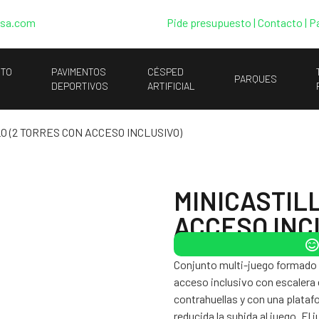
esa.com
Pide presupuesto
|
Contacto |
P
NTO
PAVIMENTOS
CÉSPED
PARQUES
DEPORTIVOS
ARTIFICIAL
LO (2 TORRES CON ACCESO INCLUSIVO)
MINICASTIL
ACCESO INC
Conjunto multi-juego formado 
acceso inclusivo con escalera
contrahuellas y con una plataf
reducida la subida al juego. El 