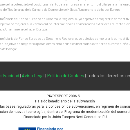
que se ha potenciado el posicionamiento de la empresa en el entorno digital para la mejora d
ma de Ticcámaras de la Cámara de Comercio de Málaga.” Una manera de hacer Europa.
ﬁciaria del Fondo Europeo de Desarrollo Regional cuyo objetivo es mejorar la competitivid
jetivo de mejorar sus ventas online internacionales en mercados exteriores durante el añ
aga. Una manera de hacer Europa.
ﬁciaria del Fondo Europeo de Desarrollo Regional cuyo objetivo es mejorar la competitivid
on el objetivo de mejorar su posicionamiento online en mercados exteriores durante el año
 de Málaga”.
 privacidad
|
Aviso Legal
|
Política de Cookies
| Todos los derechos r
PAYRESPORT 2006 S.L.
Ha sido beneficiario de la subvención
 las bases reguladoras para la concesión de subvenciones, en régimen de concurr
ión de nuevas tecnologías, dentro del Programa de modernización del comercio, 
Financiado por la Unión Europea-Next Generation EU