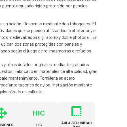
n puente arqueado rígido protegido por paneles.
 de un balcón. Descenso mediante dos toboganes. El
ividades que se pueden utilizar desde el interior y el
ntos medieval, espiral giratorio y doble photocall. En
 se ubican dos zonas protegidas con paneles y
ando según el juego de rol mazmorras o refugios
 y otros detalles originales mediante grabados
stos. Fabricado en materiales de alta calidad, gran
y bajo mantenimiento. Tornillería en acero
 mediante tapones de nylon. Instalación mediante
galvanizado en caliente.
ÁREA SEGURIDAD
NSIONES
HIC