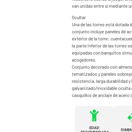
van unidas entre sí mediante u
Ocultar
Una de las torres está dotada
conjunto incluye paneles de act
exterior de la torre: cuentacue
la parte inferior de las torres
equipadas con banquitos simul
acogedores.
Conjunto decorado con almenas
tematizados y paneles sobrepue
resistencia, larga durabilidad 
galvanizado/inoxidable oculta
casquillos de anclaje de acero 
EDAD
DIME