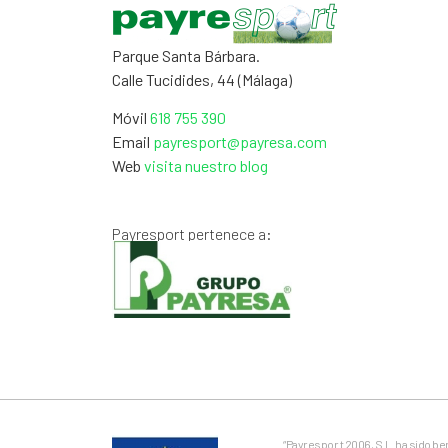
Parque Santa Bárbara.
Calle Tucidides, 44 (Málaga)
Móvil
618 755 390
Email
payresport@payresa.com
Web
visita nuestro blog
Payresport pertenece a:
“Payrespor t 2006, S.L. ha sido b