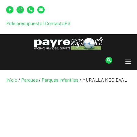
Pide presupuesto
|
Contacto
ES
Inicio
/
Parques
/
Parques Infantiles
/ MURALLA MEDIEVAL