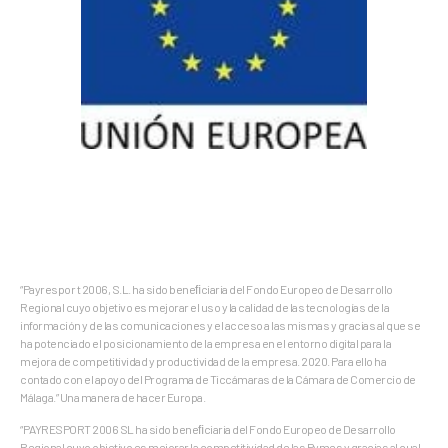
“Payrespor t 2006, S.L. ha sido beneﬁciaria del Fondo Europeo de Desarrollo
Regional cuyo objetivo es mejorar el uso y la calidad de las tecnologías de la
información y de las comunicaciones y el acceso a las mismas y gracias al que se
ha potenciado el posicionamiento de la empresa en el entorno digital para la
mejora de competitividad y productividad de la empresa. 2020. Para ello ha
contado con el apoyo del Programa de Ticcámaras de la Cámara de Comercio de
Málaga.” Una manera de hacer Europa.
“PAYRESPORT 2006 SL ha sido beneﬁciaria del Fondo Europeo de Desarrollo
Regional cuyo objetivo es mejorar la competitividad de las Pymes y gracias al cual