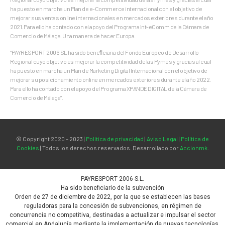
ha puesto en marcha un Plan de e-Commerce internacional con el objetivo de
mejorar sus ventas online internacionales en mercados exteriores durante el año
2021. Para ello ha contado con el apoyo del Programa Int-eComm de la Cámara de
Comercio de Málaga. Una manera de hacer Europa.
“PAYRESPORT 2006 SL ha sido beneﬁciaria del Fondo Europeo de Desarrollo
Regional cuyo objetivo es mejorar la competitividad de las Pymes y gracias al cual
ha puesto en marcha un Plan de Marketing Digital Internacional con el objetivo de
mejorar su posicionamiento online en mercados exteriores durante el año 2022.
Para ello ha contado con el apoyo del Programa XPANDE DIGITAL de la Cámara de
Comercio de Málaga”.
© Copyright 2020 – 2023 |
Política de privacidad
|
Aviso Legal
|
Política de
Cookies
| Todos los derechos reservados. Desarrollado por
Accionmk
.
PAYRESPORT 2006 S.L.
Ha sido beneficiario de la subvención
Orden de 27 de diciembre de 2022, por la que se establecen las bases
reguladoras para la concesión de subvenciones, en régimen de
concurrencia no competitiva, destinadas a actualizar e impulsar el sector
comercial en Andalucía mediante la implementación de nuevas tecnologías,