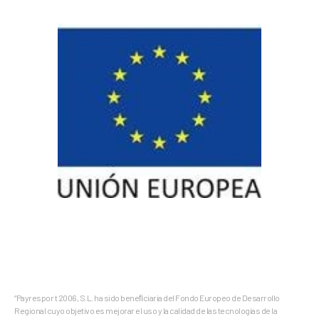
“Payrespor t 2006, S.L. ha sido beneﬁciaria del Fondo Europeo de Desarrollo
Regional cuyo objetivo es mejorar el uso y la calidad de las tecnologías de la