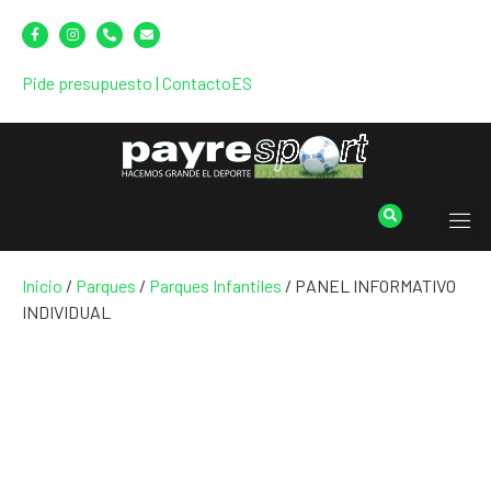
Pide presupuesto
|
Contacto
ES
Inicio
/
Parques
/
Parques Infantiles
/ PANEL INFORMATIVO
INDIVIDUAL