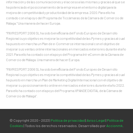
información y de las comunicaciones y el acceso a las mismas y gracias al que se
ha potenciado el posicionamiento de la empresa en el entorno digital para la
mejora de competitividad y productividad de la empresa. 2020. Para ello ha
contado con el apoyo del Programa de Ticcámaras de la Cámara de Comercio de
Málaga.” Una manera de hacer Europa.
“PAYRESPORT 2006 SL ha sido beneﬁciaria del Fondo Europeo de Desarrollo
Regional cuyo objetivo es mejorar la competitividad de las Pymes y gracias al cual
ha puesto en marcha un Plan de e-Commerce internacional con el objetivo de
mejorar sus ventas online internacionales en mercados exteriores durante el año
2021. Para ello ha contado con el apoyo del Programa Int-eComm de la Cámara de
Comercio de Málaga. Una manera de hacer Europa.
“PAYRESPORT 2006 SL ha sido beneﬁciaria del Fondo Europeo de Desarrollo
Regional cuyo objetivo es mejorar la competitividad de las Pymes y gracias al cual
ha puesto en marcha un Plan de Marketing Digital Internacional con el objetivo de
mejorar su posicionamiento online en mercados exteriores durante el año 2022.
Para ello ha contado con el apoyo del Programa XPANDE DIGITAL de la Cámara de
Comercio de Málaga”.
© Copyright 2020 – 2023 |
Política de privacidad
|
Aviso Legal
|
Política de
Cookies
| Todos los derechos reservados. Desarrollado por
Accionmk
.