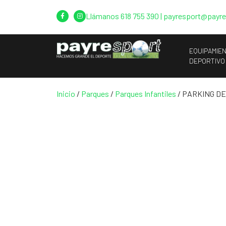
Llámanos
618 755 390
|
payresport@payr
EQUIPAMIE
DEPORTIVO
Inicio
/
Parques
/
Parques Infantiles
/ PARKING D