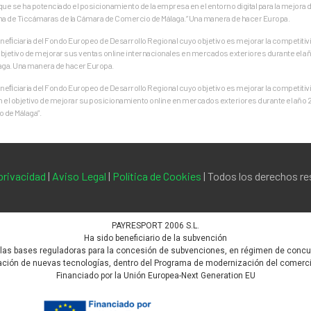
que se ha potenciado el posicionamiento de la empresa en el entorno digital para la mejora d
ma de Ticcámaras de la Cámara de Comercio de Málaga.” Una manera de hacer Europa.
ﬁciaria del Fondo Europeo de Desarrollo Regional cuyo objetivo es mejorar la competitivid
jetivo de mejorar sus ventas online internacionales en mercados exteriores durante el añ
aga. Una manera de hacer Europa.
ﬁciaria del Fondo Europeo de Desarrollo Regional cuyo objetivo es mejorar la competitivid
on el objetivo de mejorar su posicionamiento online en mercados exteriores durante el año
 de Málaga”.
 privacidad
|
Aviso Legal
|
Política de Cookies
| Todos los derechos r
PAYRESPORT 2006 S.L.
Ha sido beneficiario de la subvención
 las bases reguladoras para la concesión de subvenciones, en régimen de concurr
ión de nuevas tecnologías, dentro del Programa de modernización del comercio, 
Financiado por la Unión Europea-Next Generation EU