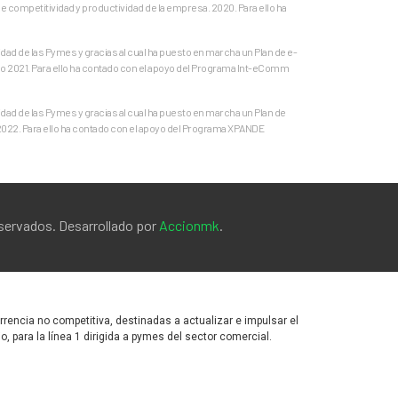
e competitividad y productividad de la empresa. 2020. Para ello ha
ad de las Pymes y gracias al cual ha puesto en marcha un Plan de e-
o 2021. Para ello ha contado con el apoyo del Programa Int-eComm
ad de las Pymes y gracias al cual ha puesto en marcha un Plan de
 2022. Para ello ha contado con el apoyo del Programa XPANDE
eservados. Desarrollado por
Accionmk
.
encia no competitiva, destinadas a actualizar e impulsar el
para la línea 1 dirigida a pymes del sector comercial.