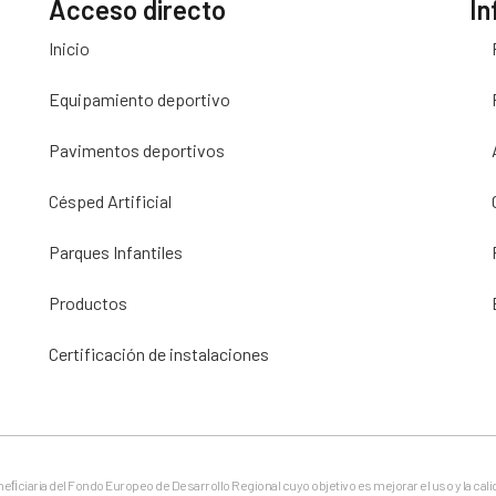
Acceso directo
In
Inicio
Equipamiento deportivo
Pavimentos deportivos
Césped Artificial
Parques Infantiles
Productos
Certificación de instalaciones
eneﬁciaria del Fondo Europeo de Desarrollo Regional cuyo objetivo es mejorar el uso y la cali