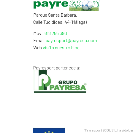
Parque Santa Bárbara.
Calle Tucidides, 44 (Málaga)
Móvil
618 755 390
Email
payresport@payresa.com
Web
visita nuestro blog
Payresport pertenece a:
“Payrespor t 2006, S.L. ha sido b