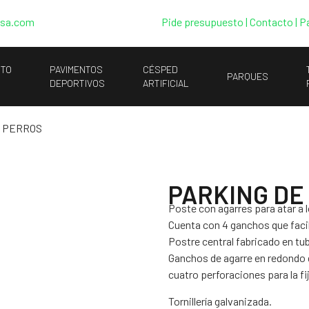
esa.com
Pide presupuesto
|
Contacto |
P
NTO
PAVIMENTOS
CÉSPED
PARQUES
DEPORTIVOS
ARTIFICIAL
E PERROS
PARKING DE
Poste con agarres para atar a 
Cuenta con 4 ganchos que facil
Postre central fabricado en tu
Ganchos de agarre en redondo 
cuatro perforaciones para la fij
Tornillería galvanizada.