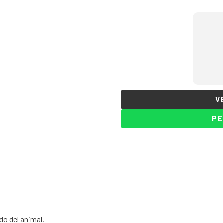
V
PE
do del animal.