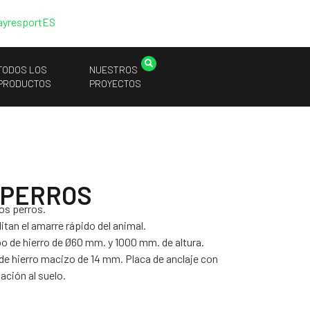
ayresport
ES
TODOS LOS
NUESTROS
PRODUCTOS
PROYECTOS
 PERROS
los perros.
itan el amarre rápido del animal.
bo de hierro de Ø60 mm. y 1000 mm. de altura.
de hierro macizo de 14 mm. Placa de anclaje con
ación al suelo.