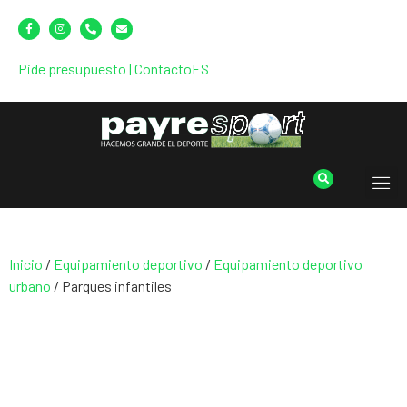
Pide presupuesto
|
Contacto
ES
Inicio
/
Equipamiento deportivo
/
Equipamiento deportivo
urbano
/ Parques infantiles