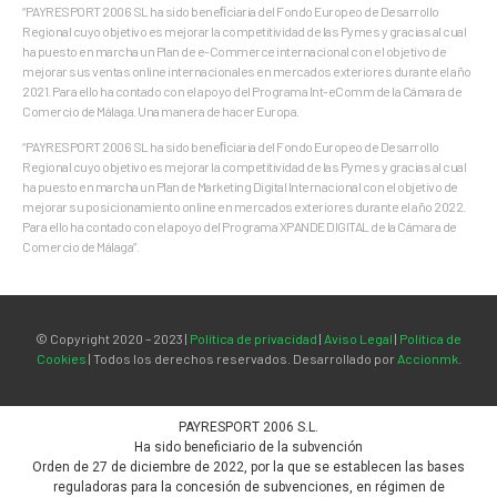
“PAYRESPORT 2006 SL ha sido beneﬁciaria del Fondo Europeo de Desarrollo
Regional cuyo objetivo es mejorar la competitividad de las Pymes y gracias al cual
ha puesto en marcha un Plan de e-Commerce internacional con el objetivo de
mejorar sus ventas online internacionales en mercados exteriores durante el año
2021. Para ello ha contado con el apoyo del Programa Int-eComm de la Cámara de
Comercio de Málaga. Una manera de hacer Europa.
“PAYRESPORT 2006 SL ha sido beneﬁciaria del Fondo Europeo de Desarrollo
Regional cuyo objetivo es mejorar la competitividad de las Pymes y gracias al cual
ha puesto en marcha un Plan de Marketing Digital Internacional con el objetivo de
mejorar su posicionamiento online en mercados exteriores durante el año 2022.
Para ello ha contado con el apoyo del Programa XPANDE DIGITAL de la Cámara de
Comercio de Málaga”.
© Copyright 2020 – 2023 |
Política de privacidad
|
Aviso Legal
|
Política de
Cookies
| Todos los derechos reservados. Desarrollado por
Accionmk
.
PAYRESPORT 2006 S.L.
Ha sido beneficiario de la subvención
Orden de 27 de diciembre de 2022, por la que se establecen las bases
reguladoras para la concesión de subvenciones, en régimen de