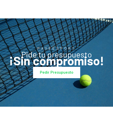
PAYRESPORT
Pide tu presupuesto
¡Sin compromiso!
Pedir Presupuesto