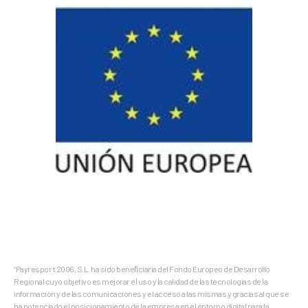
“Payrespor t 2006, S.L. ha sido beneﬁciaria del Fondo Europeo de Desarrollo
Regional cuyo objetivo es mejorar el uso y la calidad de las tecnologías de la
información y de las comunicaciones y el acceso a las mismas y gracias al que se
ha potenciado el posicionamiento de la empresa en el entorno digital para la