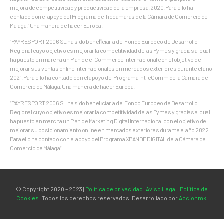
mejora de competitividad y productividad de la empresa. 2020. Para ello ha
contado con el apoyo del Programa de Ticcámaras de la Cámara de Comercio de
Málaga.” Una manera de hacer Europa.
“PAYRESPORT 2006 SL ha sido beneﬁciaria del Fondo Europeo de Desarrollo
Regional cuyo objetivo es mejorar la competitividad de las Pymes y gracias al cual
ha puesto en marcha un Plan de e-Commerce internacional con el objetivo de
mejorar sus ventas online internacionales en mercados exteriores durante el año
2021. Para ello ha contado con el apoyo del Programa Int-eComm de la Cámara de
Comercio de Málaga. Una manera de hacer Europa.
“PAYRESPORT 2006 SL ha sido beneﬁciaria del Fondo Europeo de Desarrollo
Regional cuyo objetivo es mejorar la competitividad de las Pymes y gracias al cual
ha puesto en marcha un Plan de Marketing Digital Internacional con el objetivo de
mejorar su posicionamiento online en mercados exteriores durante el año 2022.
Para ello ha contado con el apoyo del Programa XPANDE DIGITAL de la Cámara de
Comercio de Málaga”.
© Copyright 2020 – 2023 |
Política de privacidad
|
Aviso Legal
|
Política de
Cookies
| Todos los derechos reservados. Desarrollado por
Accionmk
.