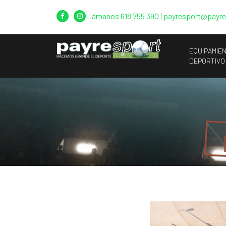
Llámanos
618 755 390
|
payresport@payr
EQUIPAMIE
DEPORTIVO