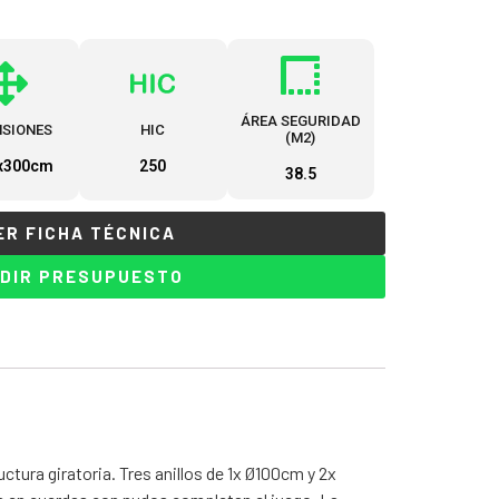
ÁREA SEGURIDAD
NSIONES
HIC
(M2)
x300cm
250
38.5
ER FICHA TÉCNICA
DIR PRESUPUESTO
uctura giratoria. Tres anillos de 1x Ø100cm y 2x