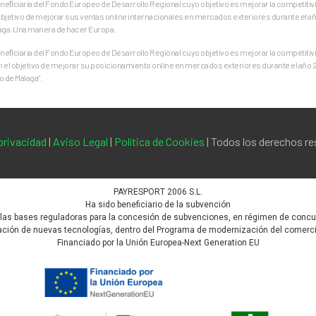
ﬁciaria del Fondo Europeo de Desarrollo Regional cuyo objetivo es mejorar la competitivid
jetivo de mejorar sus ventas online internacionales en mercados exteriores durante el añ
aga. Una manera de hacer Europa.
ﬁciaria del Fondo Europeo de Desarrollo Regional cuyo objetivo es mejorar la competitivid
on el objetivo de mejorar su posicionamiento online en mercados exteriores durante el año
 de Málaga”.
 privacidad
|
Aviso Legal
|
Política de Cookies
| Todos los derechos r
PAYRESPORT 2006 S.L.
Ha sido beneficiario de la subvención
 las bases reguladoras para la concesión de subvenciones, en régimen de concurr
ión de nuevas tecnologías, dentro del Programa de modernización del comercio, 
Financiado por la Unión Europea-Next Generation EU