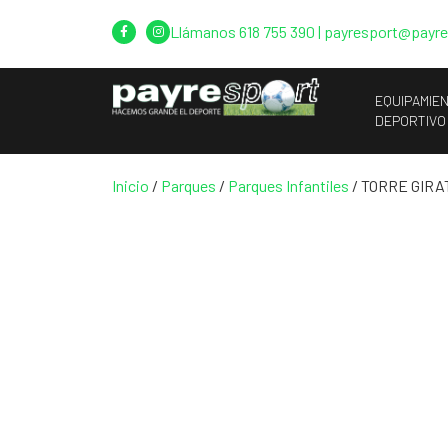
Llámanos
618 755 390
|
payresport@payr
EQUIPAMIE
DEPORTIVO
Inicio
/
Parques
/
Parques Infantiles
/ TORRE GIRA