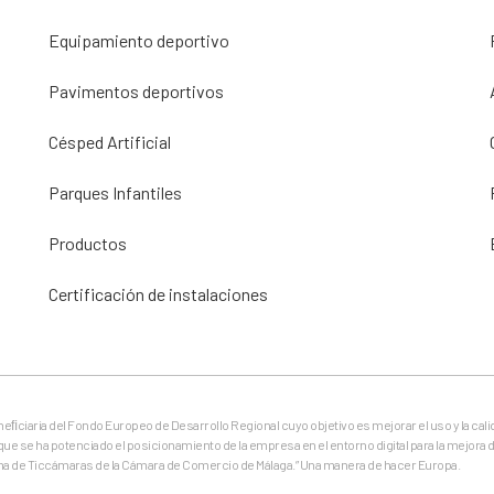
Equipamiento deportivo
Pavimentos deportivos
Césped Artificial
Parques Infantiles
Productos
Certificación de instalaciones
eneﬁciaria del Fondo Europeo de Desarrollo Regional cuyo objetivo es mejorar el uso y la cali
que se ha potenciado el posicionamiento de la empresa en el entorno digital para la mejora d
ma de Ticcámaras de la Cámara de Comercio de Málaga.” Una manera de hacer Europa.