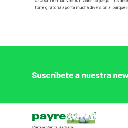
Ø200cm forman varios niveles de juego. Los anil
torre giratoria aporta mucha diversión al parque i
Suscríbete a nuestra new
Parque Santa Bárbara.