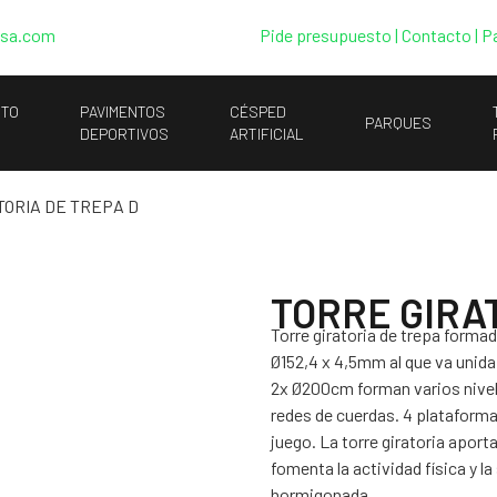
esa.com
Pide presupuesto
|
Contacto |
P
NTO
PAVIMENTOS
CÉSPED
PARQUES
DEPORTIVOS
ARTIFICIAL
TORIA DE TREPA D
TORRE GIRA
Torre giratoria de trepa formad
Ø152,4 x 4,5mm al que va unida 
2x Ø200cm forman varios nivel
redes de cuerdas. 4 plataform
juego. La torre giratoria aporta
fomenta la actividad física y l
hormigonada