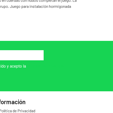
s en cuerdas con nudos completan el juego. La
en grupo. Juego para instalación hormigonada
eído y acepto la
Política de Privacidad
formación
Política de Privacidad