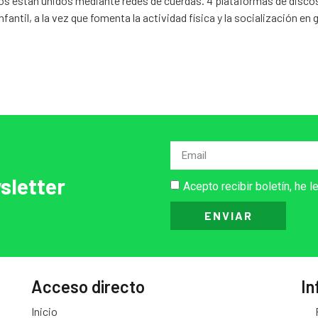
los están unidos mediante redes de cuerdas. 4 plataformas de disco
nfantil, a la vez que fomenta la actividad física y la socialización 
sletter
Acepto recibir boletín, he l
ENVIAR
Acceso directo
In
Inicio