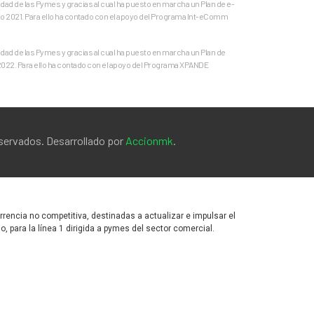
ad de las Pymes y gracias al cual ha puesto en marcha un Plan de e-
o 2021. Para ello ha contado con el apoyo del Programa Int-eComm
ad de las Pymes y gracias al cual ha puesto en marcha un Plan de
 2022. Para ello ha contado con el apoyo del Programa XPANDE
eservados. Desarrollado por
Accionmk
.
encia no competitiva, destinadas a actualizar e impulsar el
para la línea 1 dirigida a pymes del sector comercial.