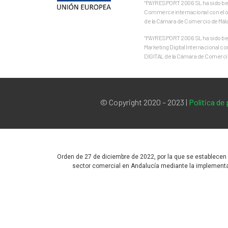
“PAYRESPORT 2006 SL ha sido bene
Commerce internacional con el ob
de la Cámara de Comercio de Mál
“PAYRESPORT 2006 SL ha sido bene
Marketing Digital Internacional c
DIGITAL de la Cámara de Comercio
© Copyright 2020 – 2023 |
Política de
Orden de 27 de diciembre de 2022, por la que se establecen
sector comercial en Andalucía mediante la implementac