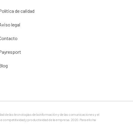
Política de calidad
Aviso legal
Contacto
Payresport
Blog
dad de las tecnologías de la información y de las comunicaciones y el
e competitividad y productividad de la empresa. 2020. Para ello ha