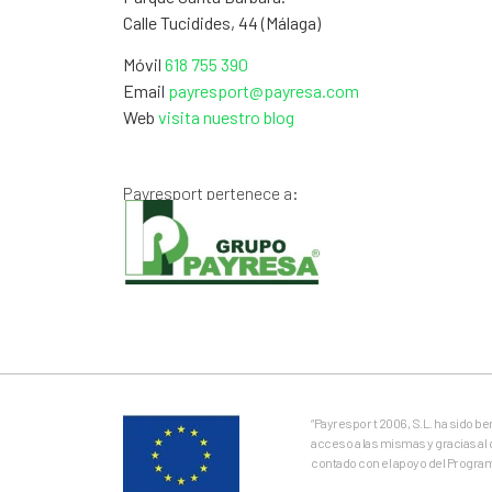
Calle Tucidides, 44 (Málaga)
Móvil
618 755 390
Email
payresport@payresa.com
Web
visita nuestro blog
Payresport pertenece a:
“Payrespor t 2006, S.L. ha sido b
acceso a las mismas y gracias al 
contado con el apoyo del Progra