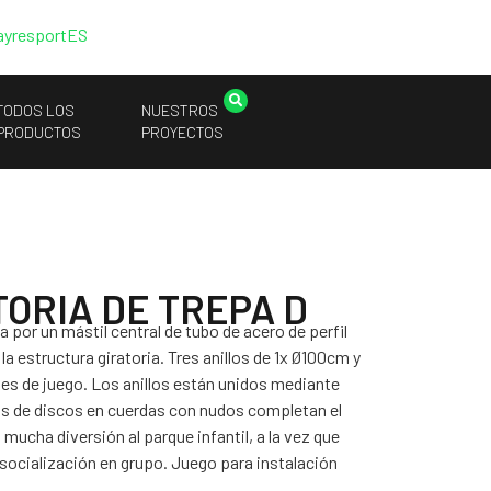
ayresport
ES
TODOS LOS
NUESTROS
PRODUCTOS
PROYECTOS
TORIA DE TREPA D
a por un mástil central de tubo de acero de perfil
la estructura giratoria. Tres anillos de 1x Ø100cm y
es de juego. Los anillos están unidos mediante
as de discos en cuerdas con nudos completan el
 mucha diversión al parque infantil, a la vez que
a socialización en grupo. Juego para instalación