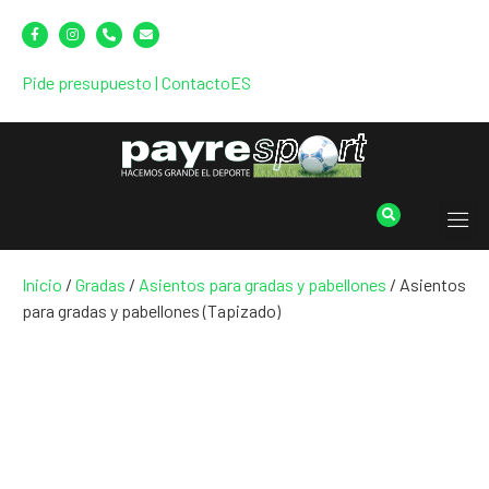
Pide presupuesto
|
Contacto
ES
Inicio
/
Gradas
/
Asientos para gradas y pabellones
/ Asientos
para gradas y pabellones (Tapizado)