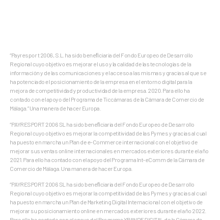
“Payrespor t 2006, S.L. ha sido beneﬁciaria del Fondo Europeo de Desarrollo
Regional cuyo objetivo es mejorar el uso y la calidad de las tecnologías de la
información y de las comunicaciones y el acceso a las mismas y gracias al que se
ha potenciado el posicionamiento de la empresa en el entorno digital para la
mejora de competitividad y productividad de la empresa. 2020. Para ello ha
contado con el apoyo del Programa de Ticcámaras de la Cámara de Comercio de
Málaga.” Una manera de hacer Europa.
“PAYRESPORT 2006 SL ha sido beneﬁciaria del Fondo Europeo de Desarrollo
Regional cuyo objetivo es mejorar la competitividad de las Pymes y gracias al cual
ha puesto en marcha un Plan de e-Commerce internacional con el objetivo de
mejorar sus ventas online internacionales en mercados exteriores durante el año
2021. Para ello ha contado con el apoyo del Programa Int-eComm de la Cámara de
Comercio de Málaga. Una manera de hacer Europa.
“PAYRESPORT 2006 SL ha sido beneﬁciaria del Fondo Europeo de Desarrollo
Regional cuyo objetivo es mejorar la competitividad de las Pymes y gracias al cual
ha puesto en marcha un Plan de Marketing Digital Internacional con el objetivo de
mejorar su posicionamiento online en mercados exteriores durante el año 2022.
Para ello ha contado con el apoyo del Programa XPANDE DIGITAL de la Cámara de