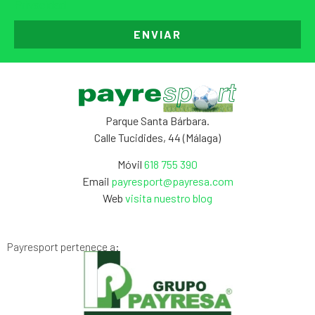
Privacidad
ENVIAR
Parque Santa Bárbara.
Calle Tucidides, 44 (Málaga)
Móvil
618 755 390
Email
payresport@payresa.com
Web
visita nuestro blog
Payresport pertenece a: