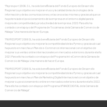
“Payrespor t 2006, S.L. ha sido beneﬁciaria del Fondo Europeo de Desarrollo
Regional cuyo objetivo es mejorar el uso y la calidad de las tecnologías de la
información y de las comunicaciones y el acceso a las mismas y gracias al que se
ha potenciado el posicionamiento de la empresa en el entorno digital para la
mejora de competitividad y productividad de la empresa. 2020. Para ello ha
contado con el apoyo del Programa de Ticcámaras de la Cámara de Comercio de
Málaga.” Una manera de hacer Europa.
“PAYRESPORT 2006 SL ha sido beneﬁciaria del Fondo Europeo de Desarrollo
Regional cuyo objetivo es mejorar la competitividad de las Pymes y gracias al cual
ha puesto en marcha un Plan de e-Commerce internacional con el objetivo de
mejorar sus ventas online internacionales en mercados exteriores durante el año
2021. Para ello ha contado con el apoyo del Programa Int-eComm de la Cámara de
Comercio de Málaga. Una manera de hacer Europa.
“PAYRESPORT 2006 SL ha sido beneﬁciaria del Fondo Europeo de Desarrollo
Regional cuyo objetivo es mejorar la competitividad de las Pymes y gracias al cual
ha puesto en marcha un Plan de Marketing Digital Internacional con el objetivo de
mejorar su posicionamiento online en mercados exteriores durante el año 2022.
Para ello ha contado con el apoyo del Programa XPANDE DIGITAL de la Cámara de
Comercio de Málaga”.