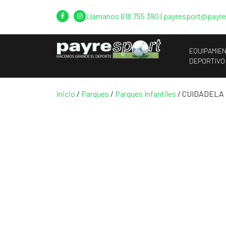
Llámanos
618 755 390
|
payresport@payr
EQUIPAMIE
DEPORTIVO
Inicio
/
Parques
/
Parques Infantiles
/ CUIDADELA