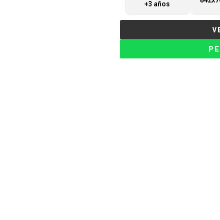
842x7
+3 años
V
PE