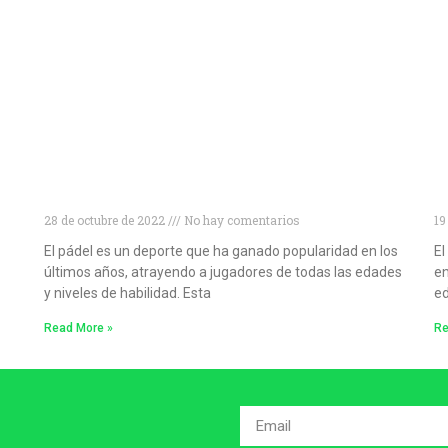
Niveles de pádel: cómo conocer tu nivel de
D
pádel y mejorar tu juego
p
28 de octubre de 2022
No hay comentarios
19
El pádel es un deporte que ha ganado popularidad en los
El
últimos años, atrayendo a jugadores de todas las edades
en
y niveles de habilidad. Esta
ed
Read More »
Re