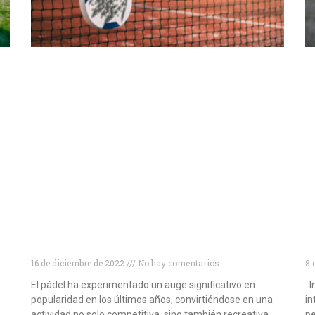
Descubre las 10 mejores marcas de palas
T
de pádel para mejorar tu juego
a
16 de diciembre de 2022
No hay comentarios
8 
El pádel ha experimentado un auge significativo en
In
popularidad en los últimos años, convirtiéndose en una
in
actividad no solo competitiva, sino también recreativa
pe