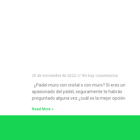
¿Muro de cristal o muro convencional?
Descubre cuál es la mejor opción para las
pistas de pádel
25 de noviembre de 2022
No hay comentarios
¿Padel muro con cristal o con muro? Si eres un
apasionado del pádel, seguramente te habrás
preguntado alguna vez ¿cuál es la mejor opción
Read More »