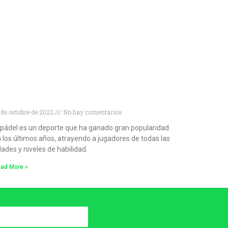
escubre las mejores palas de pádel para
rincipiantes
 de octubre de 2022
No hay comentarios
 pádel es un deporte que ha ganado gran popularidad
 los últimos años, atrayendo a jugadores de todas las
ades y niveles de habilidad.
ad More »