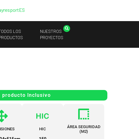
ayresport
ES
TODOS LOS
NUESTROS
PRODUCTOS
PROYECTOS
producto Inclusivo
ÁREA SEGURIDAD
NSIONES
HIC
(M2)