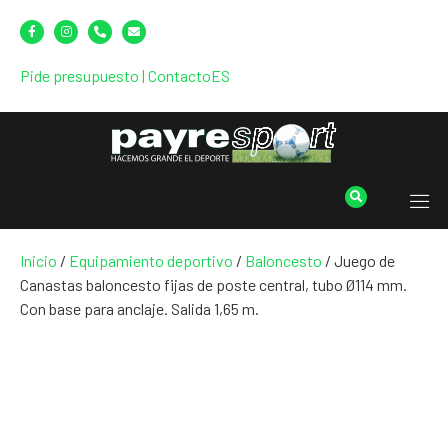
Pide presupuesto
|
Contacto
ES
Inicio
/
Equipamiento deportivo
/
Baloncesto
/ Juego de
Canastas baloncesto fijas de poste central, tubo Ø114 mm.
Con base para anclaje. Salida 1,65 m.