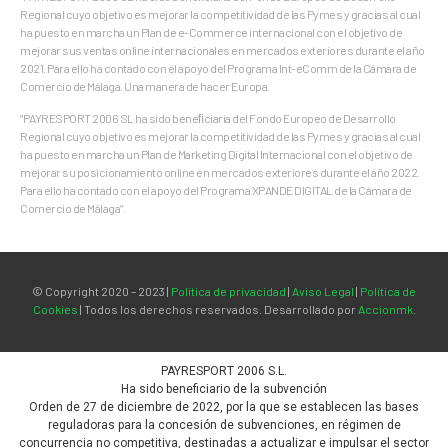
Regional cuyo objetivo es mejorar la competitividad de las Pymes y gracias al cual
ha puesto en marcha un Plan de e-Commerce internacional con el objetivo de
mejorar sus ventas online internacionales en mercados exteriores durante el año
2021. Para ello ha contado con el apoyo del Programa Int-eComm de la Cámara de
Comercio de Málaga. Una manera de hacer Europa.
“PAYRESPORT 2006 SL ha sido beneﬁciaria del Fondo Europeo de Desarrollo
Regional cuyo objetivo es mejorar la competitividad de las Pymes y gracias al cual
ha puesto en marcha un Plan de Marketing Digital Internacional con el objetivo de
mejorar su posicionamiento online en mercados exteriores durante el año 2022.
Para ello ha contado con el apoyo del Programa XPANDE DIGITAL de la Cámara de
Comercio de Málaga”.
© Copyright 2020 – 2023 |
Política de privacidad
|
Aviso Legal
|
Política de
Cookies
| Todos los derechos reservados. Desarrollado por
Accionmk
.
PAYRESPORT 2006 S.L.
Ha sido beneficiario de la subvención
Orden de 27 de diciembre de 2022, por la que se establecen las bases
reguladoras para la concesión de subvenciones, en régimen de
concurrencia no competitiva, destinadas a actualizar e impulsar el sector