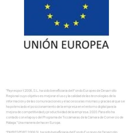
“Payrespor t 2006, S.L. ha sido beneﬁciaria del Fondo Europeo de Desarrollo
Regional cuyo objetivo es mejorar el uso y la calidad de las tecnologías de la
información y de las comunicaciones y el acceso a las mismas y gracias al que se
ha potenciado el posicionamiento de la empresa en el entorno digital para la
mejora de competitividad y productividad de la empresa. 2020. Para ello ha
contado con el apoyo del Programa de Ticcámaras de la Cámara de Comercio de
Málaga.” Una manera de hacer Europa.
“PAYRESPORT 2006 SL ha sido beneﬁciaria del Fondo Europeo de Desarrollo