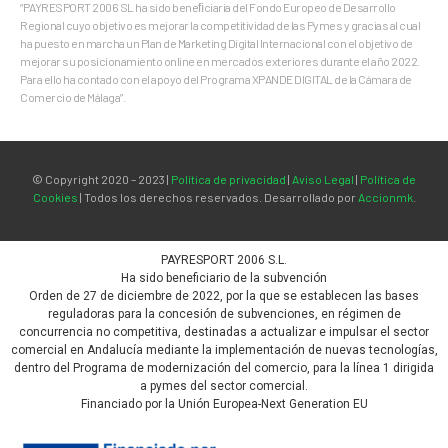
“PAYRESPORT 2006 SL ha sido beneﬁciaria del Fondo Europeo de Desarrollo
Regional cuyo objetivo es mejorar la competitividad de las Pymes y gracias al cual
ha puesto en marcha un Plan de Marketing Digital Internacional con el objetivo de
mejorar su posicionamiento online en mercados exteriores durante el año 2022.
Para ello ha contado con el apoyo del Programa XPANDE DIGITAL de la Cámara de
Comercio de Málaga”.
© Copyright 2020 – 2023 |
Política de privacidad
|
Aviso Legal
|
Política de
Cookies
| Todos los derechos reservados. Desarrollado por
Accionmk
.
PAYRESPORT 2006 S.L.
Ha sido beneficiario de la subvención
Orden de 27 de diciembre de 2022, por la que se establecen las bases
reguladoras para la concesión de subvenciones, en régimen de
concurrencia no competitiva, destinadas a actualizar e impulsar el sector
comercial en Andalucía mediante la implementación de nuevas tecnologías,
dentro del Programa de modernización del comercio, para la línea 1 dirigida
a pymes del sector comercial.
Financiado por la Unión Europea-Next Generation EU