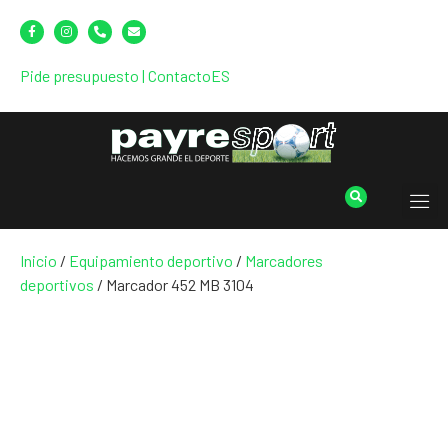
Pide presupuesto
|
Contacto
ES
Inicio
/
Equipamiento deportivo
/
Marcadores
deportivos
/ Marcador 452 MB 3104