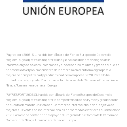
“Payrespor t 2006, S.L. ha sido beneﬁciaria del Fondo Europeo de Desarrollo
Regional cuyo objetivo es mejorar el uso y la calidad de las tecnologías de la
información y de las comunicaciones y el acceso a las mismas y gracias al que se
ha potenciado el posicionamiento de la empresa en el entorno digital para la
mejora de competitividad y productividad de la empresa. 2020. Para ello ha
contado con el apoyo del Programa de Ticcámaras de la Cámara de Comercio de
Málaga.” Una manera de hacer Europa.
“PAYRESPORT 2006 SL ha sido beneﬁciaria del Fondo Europeo de Desarrollo
Regional cuyo objetivo es mejorar la competitividad de las Pymes y gracias al cual
ha puesto en marcha un Plan de e-Commerce internacional con el objetivo de
mejorar sus ventas online internacionales en mercados exteriores durante el año
2021. Para ello ha contado con el apoyo del Programa Int-eComm de la Cámara de
Comercio de Málaga. Una manera de hacer Europa.