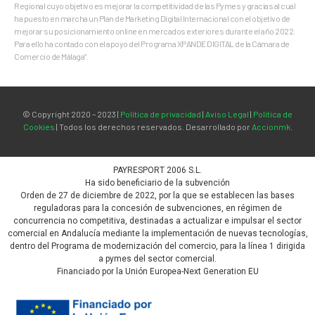
Regional cuyo objetivo es mejorar la competitividad de las Pymes y gracias al cual
ha puesto en marcha un Plan de Marketing Digital Internacional con el objetivo de
mejorar su posicionamiento online en mercados exteriores durante el año 2022.
Para ello ha contado con el apoyo del Programa XPANDE DIGITAL de la Cámara de
Comercio de Málaga”.
© Copyright 2020 – 2023 |
Política de privacidad
|
Aviso Legal
|
Política de
Cookies
| Todos los derechos reservados. Desarrollado por
Accionmk
.
PAYRESPORT 2006 S.L.
Ha sido beneficiario de la subvención
Orden de 27 de diciembre de 2022, por la que se establecen las bases
reguladoras para la concesión de subvenciones, en régimen de
concurrencia no competitiva, destinadas a actualizar e impulsar el sector
comercial en Andalucía mediante la implementación de nuevas tecnologías,
dentro del Programa de modernización del comercio, para la línea 1 dirigida
a pymes del sector comercial.
Financiado por la Unión Europea-Next Generation EU