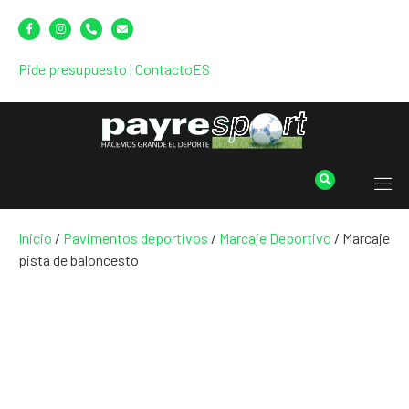
Pide presupuesto
|
Contacto
ES
Inicio
/
Pavimentos deportivos
/
Marcaje Deportivo
/ Marcaje
pista de baloncesto