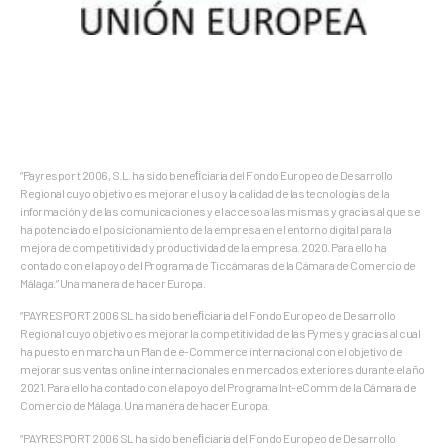
“Payrespor t 2006, S.L. ha sido beneﬁciaria del Fondo Europeo de Desarrollo
Regional cuyo objetivo es mejorar el uso y la calidad de las tecnologías de la
información y de las comunicaciones y el acceso a las mismas y gracias al que se
ha potenciado el posicionamiento de la empresa en el entorno digital para la
mejora de competitividad y productividad de la empresa. 2020. Para ello ha
contado con el apoyo del Programa de Ticcámaras de la Cámara de Comercio de
Málaga.” Una manera de hacer Europa.
“PAYRESPORT 2006 SL ha sido beneﬁciaria del Fondo Europeo de Desarrollo
Regional cuyo objetivo es mejorar la competitividad de las Pymes y gracias al cual
ha puesto en marcha un Plan de e-Commerce internacional con el objetivo de
mejorar sus ventas online internacionales en mercados exteriores durante el año
2021. Para ello ha contado con el apoyo del Programa Int-eComm de la Cámara de
Comercio de Málaga. Una manera de hacer Europa.
“PAYRESPORT 2006 SL ha sido beneﬁciaria del Fondo Europeo de Desarrollo