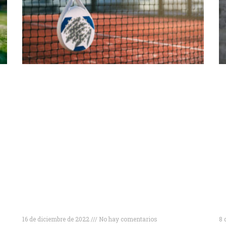
Descubre las 10 mejores marcas de palas
T
de pádel para mejorar tu juego
a
16 de diciembre de 2022
No hay comentarios
8 