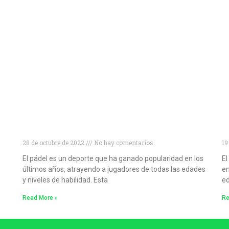
Niveles de pádel: cómo conocer tu nivel de
D
pádel y mejorar tu juego
p
28 de octubre de 2022
No hay comentarios
19
El pádel es un deporte que ha ganado popularidad en los
El
últimos años, atrayendo a jugadores de todas las edades
en
y niveles de habilidad. Esta
ed
Read More »
Re