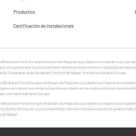
Productos
Certificación de instalaciones
eneﬁciaria del Fondo Europeo de Desarrollo Regional cuyo objetivo es mejorar el uso y la cali
que se ha potenciado el posicionamiento de la empresa en el entorno digital para la mejora d
ma de Ticcámaras de la Cámara de Comercio de Málaga.” Una manera de hacer Europa.
ﬁciaria del Fondo Europeo de Desarrollo Regional cuyo objetivo es mejorar la competitivid
jetivo de mejorar sus ventas online internacionales en mercados exteriores durante el añ
aga. Una manera de hacer Europa.
ﬁciaria del Fondo Europeo de Desarrollo Regional cuyo objetivo es mejorar la competitivid
on el objetivo de mejorar su posicionamiento online en mercados exteriores durante el año
 de Málaga”.