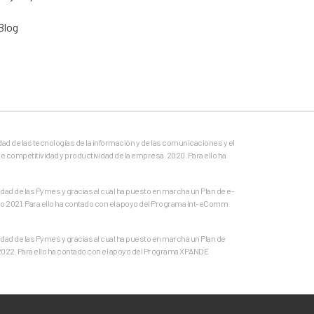
Blog
dad de las tecnologías de la información y de las comunicaciones y el
e competitividad y productividad de la empresa. 2020. Para ello ha
ad de las Pymes y gracias al cual ha puesto en marcha un Plan de e-
o 2021. Para ello ha contado con el apoyo del Programa Int-eComm
ad de las Pymes y gracias al cual ha puesto en marcha un Plan de
 2022. Para ello ha contado con el apoyo del Programa XPANDE