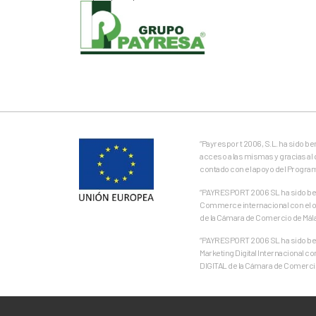
“Payrespor t 2006, S.L. ha sido b
acceso a las mismas y gracias al 
contado con el apoyo del Progra
“PAYRESPORT 2006 SL ha sido bene
Commerce internacional con el ob
de la Cámara de Comercio de Mál
“PAYRESPORT 2006 SL ha sido bene
Marketing Digital Internacional c
DIGITAL de la Cámara de Comercio