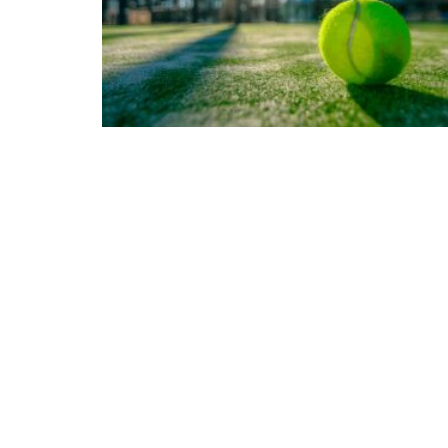
Conviértete en un experto en pádel:
descubre todo lo que necesitas saber
sobre las reglas del juego