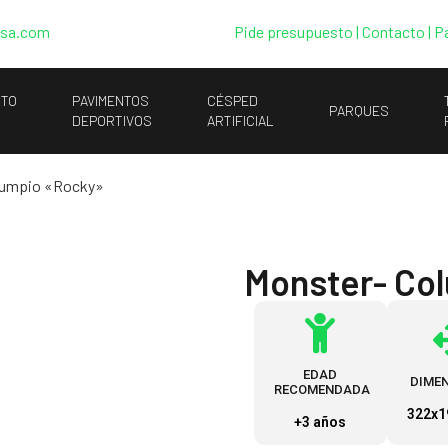
esa.com
Pide presupuesto
|
Contacto |
P
NTO
PAVIMENTOS
CÉSPED
PARQUES
DEPORTIVOS
ARTIFICIAL
lumpio «Rocky»
Monster- Co
EDAD
DIME
RECOMENDADA
322x1
+3 años