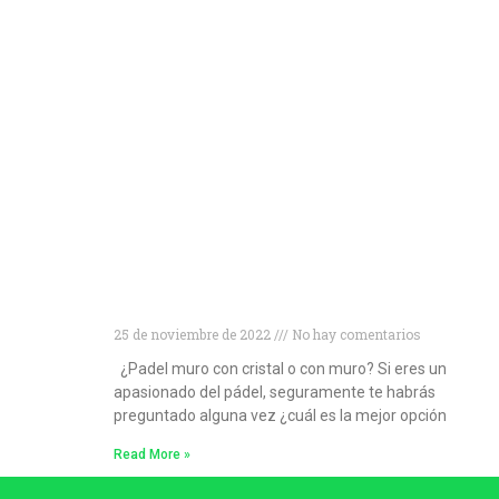
¿Muro de cristal o muro convencional?
Descubre cuál es la mejor opción para las
pistas de pádel
25 de noviembre de 2022
No hay comentarios
¿Padel muro con cristal o con muro? Si eres un
apasionado del pádel, seguramente te habrás
preguntado alguna vez ¿cuál es la mejor opción
Read More »