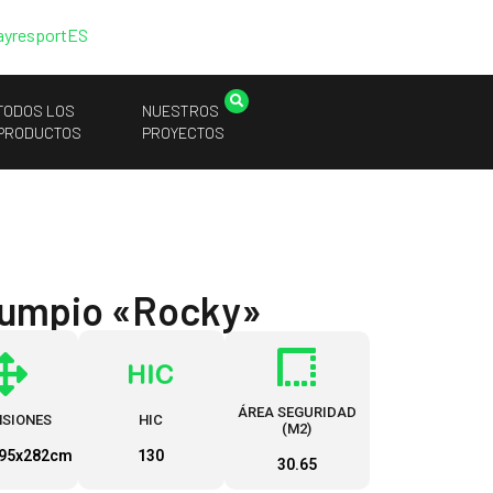
ayresport
ES
TODOS LOS
NUESTROS
PRODUCTOS
PROYECTOS
lumpio «Rocky»
ÁREA SEGURIDAD
NSIONES
HIC
(M2)
95x282cm
130
30.65