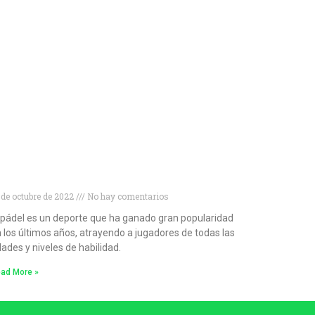
escubre las mejores palas de pádel para
rincipiantes
 de octubre de 2022
No hay comentarios
 pádel es un deporte que ha ganado gran popularidad
 los últimos años, atrayendo a jugadores de todas las
ades y niveles de habilidad.
ad More »