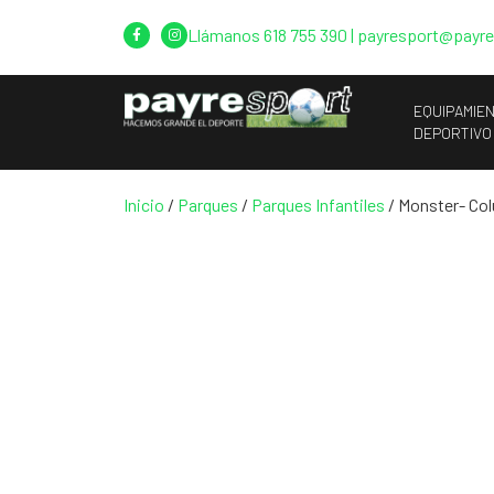
Llámanos
618 755 390
|
payresport@payr
EQUIPAMIE
DEPORTIVO
Inicio
/
Parques
/
Parques Infantiles
/ Monster- Co