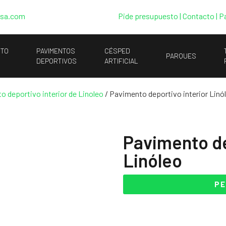
esa.com
Pide presupuesto
|
Contacto |
P
NTO
PAVIMENTOS
CÉSPED
PARQUES
DEPORTIVOS
ARTIFICIAL
 deportivo interior de Linoleo
/ Pavimento deportivo interior Linó
Pavimento de
Linóleo
PE