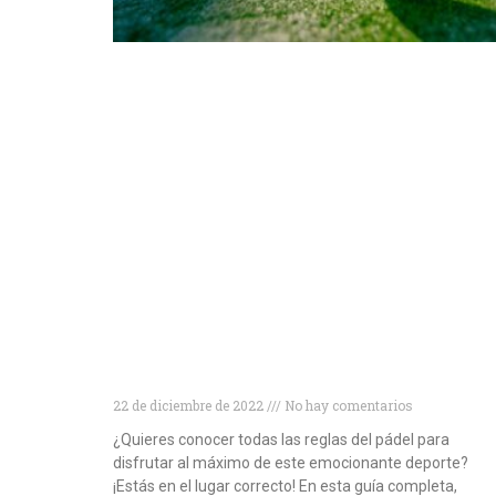
Conviértete en un experto en pádel:
descubre todo lo que necesitas saber
sobre las reglas del juego
22 de diciembre de 2022
No hay comentarios
¿Quieres conocer todas las reglas del pádel para
disfrutar al máximo de este emocionante deporte?
¡Estás en el lugar correcto! En esta guía completa,