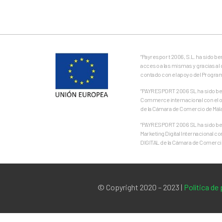
“Payrespor t 2006, S.L. ha sido b
acceso a las mismas y gracias al 
contado con el apoyo del Progra
“PAYRESPORT 2006 SL ha sido bene
Commerce internacional con el ob
de la Cámara de Comercio de Mál
“PAYRESPORT 2006 SL ha sido bene
Marketing Digital Internacional c
DIGITAL de la Cámara de Comercio
© Copyright 2020 – 2023 |
Política de