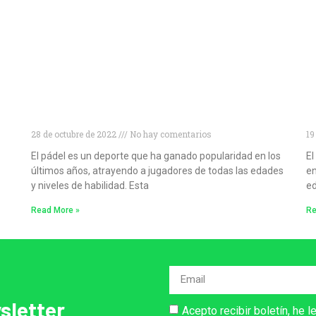
Niveles de pádel: cómo conocer tu nivel de
D
pádel y mejorar tu juego
p
28 de octubre de 2022
No hay comentarios
19
El pádel es un deporte que ha ganado popularidad en los
El
últimos años, atrayendo a jugadores de todas las edades
en
y niveles de habilidad. Esta
ed
Read More »
Re
sletter
Acepto recibir boletín, he l