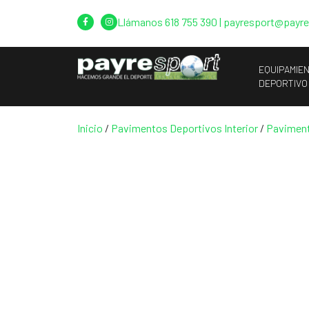
Llámanos
618 755 390
|
payresport@payr
EQUIPAMIE
DEPORTIVO
Inicio
/
Pavimentos Deportivos Interior
/
Pavimento