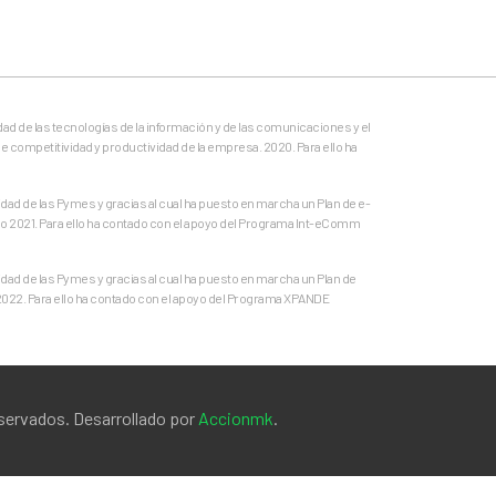
dad de las tecnologías de la información y de las comunicaciones y el
e competitividad y productividad de la empresa. 2020. Para ello ha
ad de las Pymes y gracias al cual ha puesto en marcha un Plan de e-
o 2021. Para ello ha contado con el apoyo del Programa Int-eComm
ad de las Pymes y gracias al cual ha puesto en marcha un Plan de
 2022. Para ello ha contado con el apoyo del Programa XPANDE
eservados. Desarrollado por
Accionmk
.