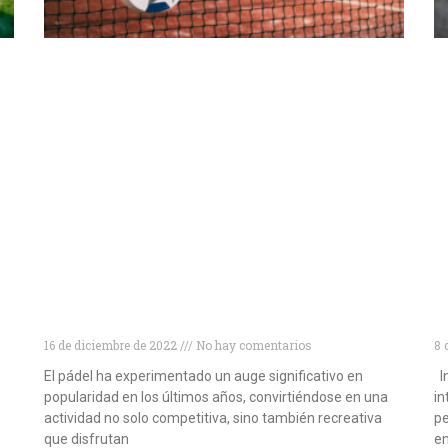
Descubre las 10 mejores marcas de palas
T
de pádel para mejorar tu juego
a
16 de diciembre de 2022
No hay comentarios
8 
El pádel ha experimentado un auge significativo en
In
popularidad en los últimos años, convirtiéndose en una
in
actividad no solo competitiva, sino también recreativa
pe
que disfrutan
en