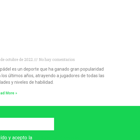
escubre las mejores palas de pádel para
rincipiantes
 de octubre de 2022
No hay comentarios
 pádel es un deporte que ha ganado gran popularidad
 los últimos años, atrayendo a jugadores de todas las
ades y niveles de habilidad.
ad More »
eído y acepto la
Política de Privacidad