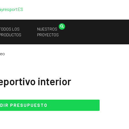
ayresport
ES
TODOS LOS
NUESTROS
PRODUCTOS
PROYECTOS
leo
portivo interior
DIR PRESUPUESTO