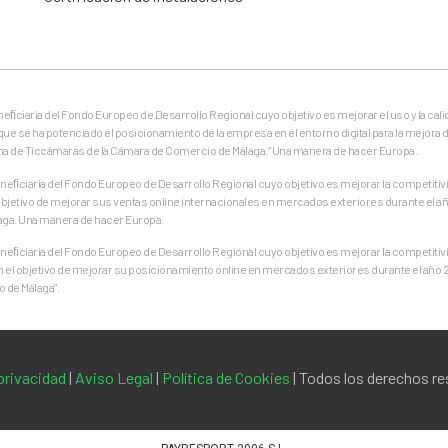
eneﬁciaria del Fondo Europeo de Desarrollo Regional cuyo objetivo es mejorar el uso y la cali
que se ha potenciado el posicionamiento de la empresa en el entorno digital para la mejora d
ma de Ticcámaras de la Cámara de Comercio de Málaga.” Una manera de hacer Europa.
ﬁciaria del Fondo Europeo de Desarrollo Regional cuyo objetivo es mejorar la competitivid
jetivo de mejorar sus ventas online internacionales en mercados exteriores durante el añ
aga. Una manera de hacer Europa.
ﬁciaria del Fondo Europeo de Desarrollo Regional cuyo objetivo es mejorar la competitivid
on el objetivo de mejorar su posicionamiento online en mercados exteriores durante el año
 de Málaga”.
 privacidad
|
Aviso Legal
|
Política de Cookies
| Todos los derechos r