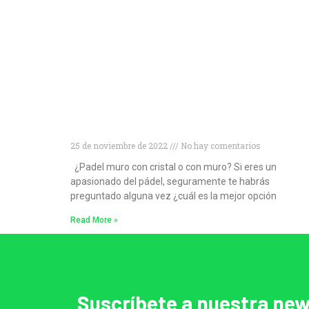
¿Muro de cristal o muro convencional?
Descubre cuál es la mejor opción para las
pistas de pádel
25 de noviembre de 2022
No hay comentarios
¿Padel muro con cristal o con muro? Si eres un
apasionado del pádel, seguramente te habrás
preguntado alguna vez ¿cuál es la mejor opción
Read More »
Suscríbete a nuestra new