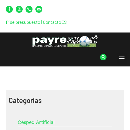
Pide presupuesto
|
Contacto
ES
Categorías
Césped Artificial