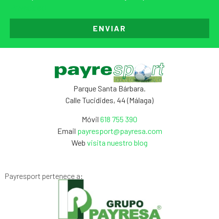
Privacidad
ENVIAR
Parque Santa Bárbara.
Calle Tucidides, 44 (Málaga)
Móvil
618 755 390
Email
payresport@payresa.com
Web
visita nuestro blog
Payresport pertenece a: