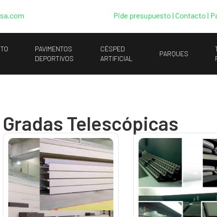
esa.com
Pide presupuesto
|
Contacto |
P
NTO
PAVIMENTOS
CÉSPED
PARQUES
DEPORTIVOS
ARTIFICIAL
Gradas Telescópicas