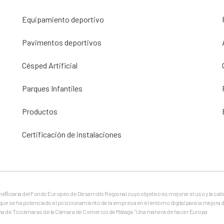
Equipamiento deportivo
Pavimentos deportivos
Césped Artificial
Parques Infantiles
Productos
Certificación de instalaciones
eneﬁciaria del Fondo Europeo de Desarrollo Regional cuyo objetivo es mejorar el uso y la cali
que se ha potenciado el posicionamiento de la empresa en el entorno digital para la mejora d
ma de Ticcámaras de la Cámara de Comercio de Málaga.” Una manera de hacer Europa.