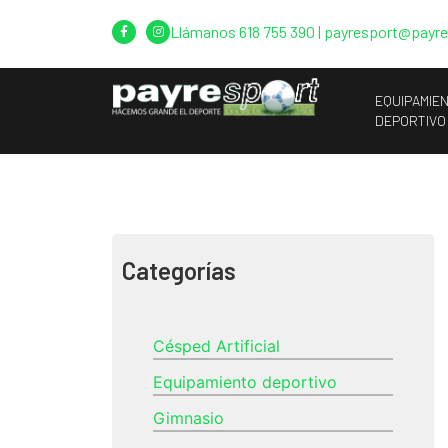
Llámanos
618 755 390
|
payresport@payr
EQUIPAMIE
DEPORTIVO
Categorías
Césped Artificial
Equipamiento deportivo
Gimnasio