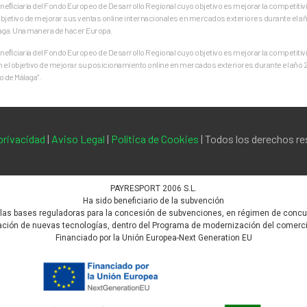
ﬁciaria del Fondo Europeo de Desarrollo Regional cuyo objetivo es mejorar la competitivid
jetivo de mejorar sus ventas online internacionales en mercados exteriores durante el añ
aga. Una manera de hacer Europa.
ﬁciaria del Fondo Europeo de Desarrollo Regional cuyo objetivo es mejorar la competitivid
on el objetivo de mejorar su posicionamiento online en mercados exteriores durante el año
 de Málaga”.
 privacidad
|
Aviso Legal
|
Política de Cookies
| Todos los derechos r
PAYRESPORT 2006 S.L.
Ha sido beneficiario de la subvención
 las bases reguladoras para la concesión de subvenciones, en régimen de concurr
ión de nuevas tecnologías, dentro del Programa de modernización del comercio, 
Financiado por la Unión Europea-Next Generation EU