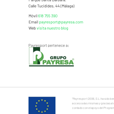
Calle Tucidides, 44 (Málaga)
Móvil
618 755 390
Email
payresport@payresa.com
Web
visita nuestro blog
Payresport pertenece a:
“Payrespor t 2006, S.L. ha sido b
acceso a las mismas y gracias al 
contado con el apoyo del Progra