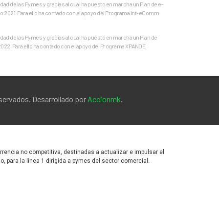
ad de las Pymes y gracias al cual ha puesto en marcha un Plan de e-
o 2021. Para ello ha contado con el apoyo del Programa Int-eComm
ad de las Pymes y gracias al cual ha puesto en marcha un Plan de
 2022. Para ello ha contado con el apoyo del Programa XPANDE
eservados. Desarrollado por
Accionmk
.
encia no competitiva, destinadas a actualizar e impulsar el
para la línea 1 dirigida a pymes del sector comercial.