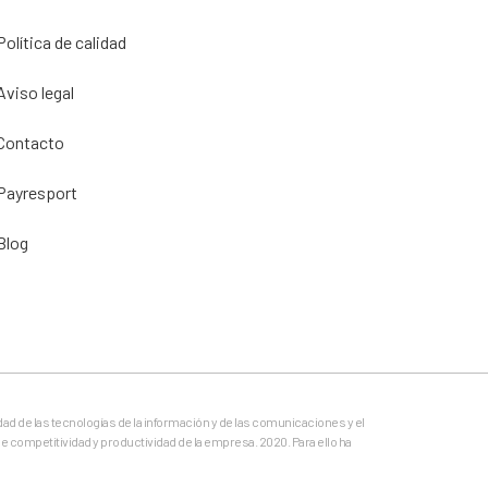
Política de calidad
Aviso legal
Contacto
Payresport
Blog
dad de las tecnologías de la información y de las comunicaciones y el
e competitividad y productividad de la empresa. 2020. Para ello ha