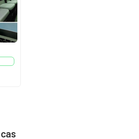
s
icas