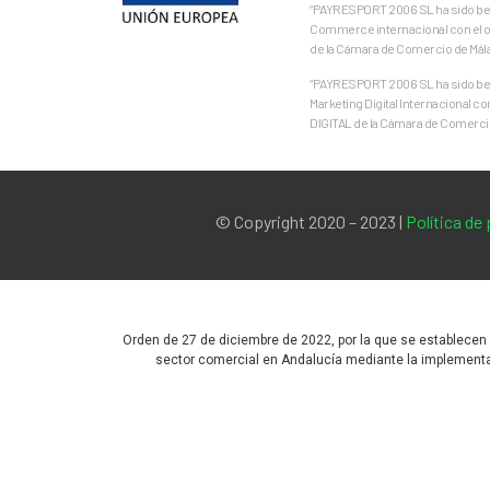
“PAYRESPORT 2006 SL ha sido bene
Commerce internacional con el ob
de la Cámara de Comercio de Mál
“PAYRESPORT 2006 SL ha sido bene
Marketing Digital Internacional c
DIGITAL de la Cámara de Comercio
© Copyright 2020 – 2023 |
Política de
Orden de 27 de diciembre de 2022, por la que se establecen
sector comercial en Andalucía mediante la implementac