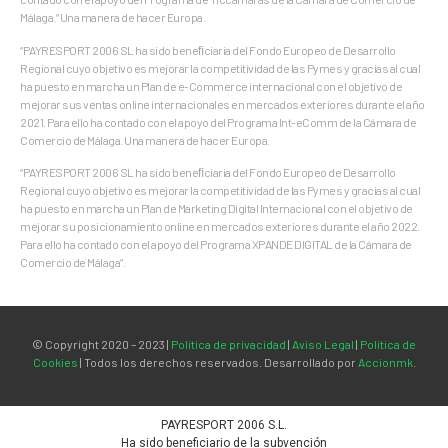
Málaga.” Una manera de hacer Europa.
“PAYRESPORT 2006 SL ha sido beneﬁciaria del Fondo Europeo de Desarrollo
Regional cuyo objetivo es mejorar la competitividad de las Pymes y gracias al cual
ha puesto en marcha un Plan de e-Commerce internacional con el objetivo de
mejorar sus ventas online internacionales en mercados exteriores durante el año
2021. Para ello ha contado con el apoyo del Programa Int-eComm de la Cámara de
Comercio de Málaga. Una manera de hacer Europa.
“PAYRESPORT 2006 SL ha sido beneﬁciaria del Fondo Europeo de Desarrollo
Regional cuyo objetivo es mejorar la competitividad de las Pymes y gracias al cual
ha puesto en marcha un Plan de Marketing Digital Internacional con el objetivo de
mejorar su posicionamiento online en mercados exteriores durante el año 2022.
Para ello ha contado con el apoyo del Programa XPANDE DIGITAL de la Cámara de
Comercio de Málaga”.
© Copyright 2020 – 2023 |
Política de privacidad
|
Aviso Legal
|
Política de
Cookies
| Todos los derechos reservados. Desarrollado por
Accionmk
.
PAYRESPORT 2006 S.L.
Ha sido beneficiario de la subvención