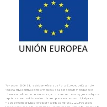
“Payrespor t 2006, S.L. ha sido beneﬁciaria del Fondo Europeo de Desarrollo
Regional cuyo objetivo es mejorar el uso y la calidad de las tecnologías de la
información y de las comunicaciones y el acceso a las mismas y gracias al que se
ha potenciado el posicionamiento de la empresa en el entorno digital para la
mejora de competitividad y productividad de la empresa. 2020. Para ello ha
contado con el apoyo del Programa de Ticcámaras de la Cámara de Comercio de