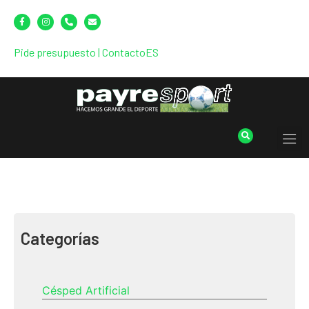
Pide presupuesto
|
Contacto
ES
Categorías
Césped Artificial